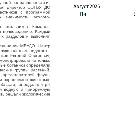
учной направленности из
Август
2026
рыл директор СОГБУ ДО
астников с программой
Пн
 значимости эколого-
и школьников. Команды
 и почвоведению. Каждый
ых разделов и выполнял
ъединении МБУДО "Центр
 руководством педагога -
ков Евгений Сергеевич,
монстрировали не только
ные ботаники определяли
еские группы растений,
х представителей фауны
 и охраняемых животных.
области, определяли рН
и водную и прибрежную
в, решали экологические