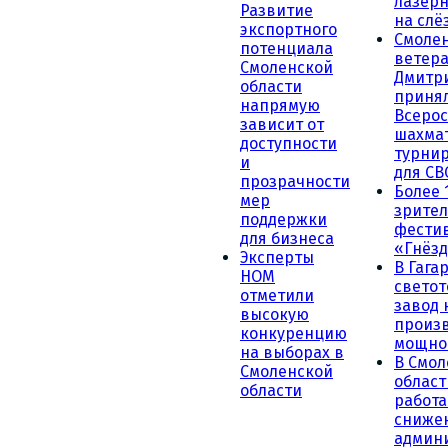
лазерн
Развитие
на слё
экспортного
Смоле
потенциала
ветера
Смоленской
Дмитр
области
принял
напрямую
Всеро
зависит от
шахма
доступности
турни
и
для СВ
прозрачности
Более 
мер
зрител
поддержки
фести
для бизнеса
«Гнёзд
Эксперты
В Гага
НОМ
светот
отметили
завод
высокую
произ
конкуренцию
мощно
на выборах в
В Смол
Смоленской
област
области
работа
сниже
админ