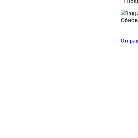
Под
Обнов
Отпра