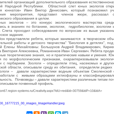
вителей организаций дополнительного образования естественнона
ой Народной Республики. Областной слет юных экологов отк
ия юннатов» Ивин Виктор Денисович, который познакомил уч
ения мероприятия, представил членов жюри, рассказал о
ческого образования в целом.
ых экологов – это конкурс экологического мастерства сред
лись в знаниях по ботанике, экологии, гидробиологии, зоологии
к Слета проходил собеседование по вопросам из выше указанн
еское задание.
он представляли ребята, которые занимаются в творческом об
тельной работы и детского творчества" "Биология в детялях", под
й Елены Михайловны: Большунов Андрей Владимирович, Кириен
а Виктория Алексеевна, Романенков Иван Сергеевич. Ребята проде
ные теоретические знания, но и практические навыки и умения. Ю
я по морфологическим признакам, охарактеризовывали экологич
и с гербарием. Зоологи – определяли птиц, насекомых и други
кой области, описывали среду их обитания, определяли редких
ологи – давали характеристики водным объектам Смоленской 
работали с живыми образцами ихтиофауны и классифицировал
льность. Почвоведы – давали характеристики различным типам поч
 описывали почвенный профиль.
egion67.region-systems.ru/Creativity.aspx?IdU=red&Id=30759&IdP=10&IdA=