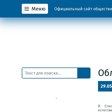
Меню
Официальный сайт обществен
Об
29.05
В Слет
естеств