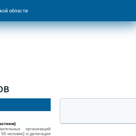
кой области
ов
астием)
ательных организаций
50 человек) и делегация