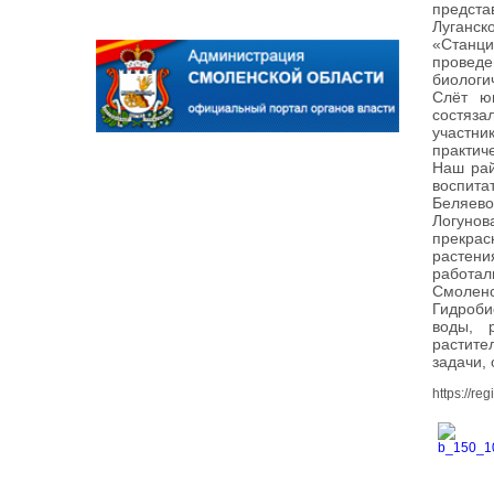
предста
Луганск
«Станц
провед
биологи
Слёт юн
состяза
участни
практич
Наш рай
воспита
Беляево
Логунов
прекрас
растени
работал
Смоленс
Гидроби
воды, 
растите
задачи,
https://r