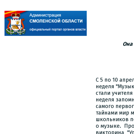
Она 
С 5 по 10 апр
неделя "Музык
стали учителя
неделя запом
самого первог
тайнами мир м
школьников п
о музыке. Про
викторина "Уг