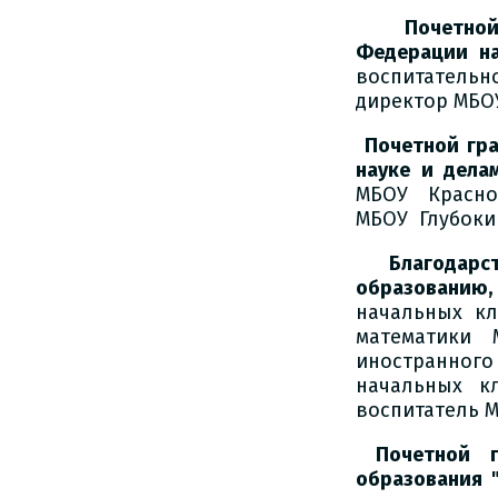
Почетной
Федерации н
воспитательн
директор МБО
Почетной гр
науке и дела
МБОУ Красноо
МБОУ Глубоки
Благодарс
образованию
начальных кл
математики
иностранного
начальных к
воспитатель М
Почетной 
образования 