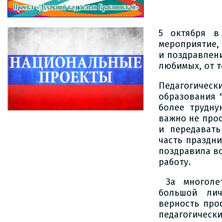
5 октября в
мероприятие,
и поздравлен
любимых, от т
Педагогиче
образования 
более трудну
важно не про
и передават
часть праздн
поздравила вс
работу.
За многолет
большой лич
верность про
педагогическ