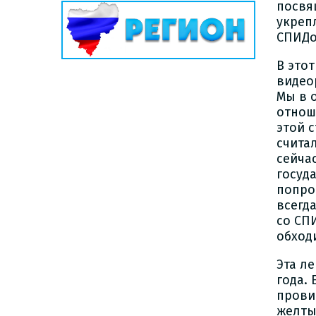
посвя
укреп
СПИДо
В это
видео
Мы в 
отнош
этой 
считал
сейча
госуд
попро
всегд
со СП
обходи
Эта л
года.
прови
желты