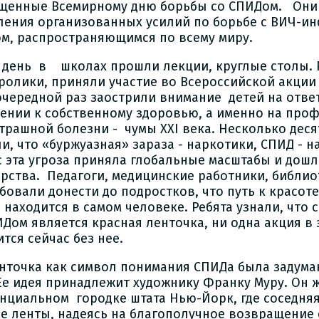
щенные Всемирному дню борьбы со СПИДом. Они
ления организованных усилий по борьбе с ВИЧ-и
м, распространяющимся по всему миру.
т день в школах прошли лекции, круглые столы. 
ролики, приняли участие во Всероссийской акци
очередной раз заострили внимание детей на отве
ении к собственному здоровью, а именно на проф
страшной болезни - чумы XXI века. Несколько деся
и, что «буржуазная» зараза - наркотики, СПИД - на
с эта угроза приняла глобальные масштабы и дошл
арства. Педагоги, медицинские работники, библи
бовали донести до подростков, что путь к красоте
а находится в самом человеке. Ребята узнали, что
ИДом является красная ленточка, ни одна акция в 
тся сейчас без нее.
енточка как символ понимания СПИДа была задуман
 Ее идея принадлежит художнику Франку Муру. Он 
нциальном городке штата Нью-Йорк, где соседняя
е ленты, надеясь на благополучное возвращение 