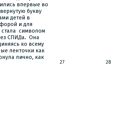
вились впервые во
евернутую букву
ами детей в
афорой и для
) стала символом
без СПИДа. Она
диняясь ко всему
ные ленточки как
онула лично, как
27
28