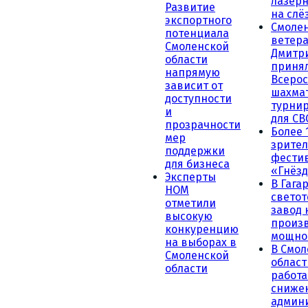
лазерн
Развитие
на слё
экспортного
Смоле
потенциала
ветера
Смоленской
Дмитр
области
принял
напрямую
Всеро
зависит от
шахма
доступности
турни
и
для СВ
прозрачности
Более 
мер
зрител
поддержки
фести
для бизнеса
«Гнёзд
Эксперты
В Гага
НОМ
светот
отметили
завод
высокую
произ
конкуренцию
мощно
на выборах в
В Смол
Смоленской
област
области
работа
сниже
админ