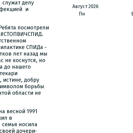
 служат делу
Август
2026
нфекцией и
Пн
Ребята посмотрели
и #СТОПВИЧСПИД.
тственном
илактике СПИДа -
тков лет назад мы
с не коснутся, но
а до нашего
отекари
, истине, добру
 символом борьбы
этой области не
а весной 1991
жил в
 семья носила
своей дочери-