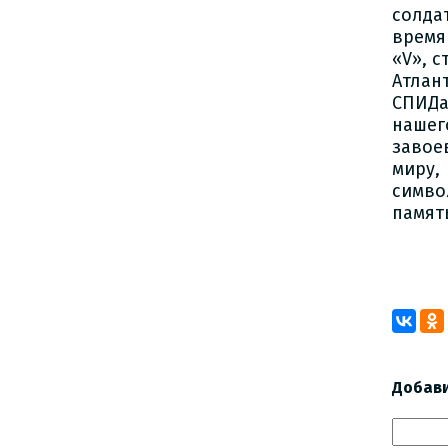
солда
время
«V», 
Атлан
СПИДа
нашег
завое
миру,
симво
памят
Добав