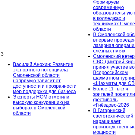
Формируем
современную
образовательную 
в колледжах и
техникумах Смоле
области
В Смоленской обл
впервые проведе
лазерная операци
слёзных путях
3
Смоленский ветер
СВО Дмитрий Ки
Василий Анохин: Развитие
принял участие во
экспортного потенциала
Всероссийском
Смоленской области
шахматном турни
напрямую зависит от
«Шахматы для СВ
доступности и прозрачности
Более 11 тысяч
мер поддержки для бизнеса
зрителей посетили
Эксперты НОМ отметили
фестиваль
высокую конкуренцию на
«Гнёздово-2026
выборах в Смоленской
В Гагаринский
области
светотехнический
наращивает
производственны
мощности