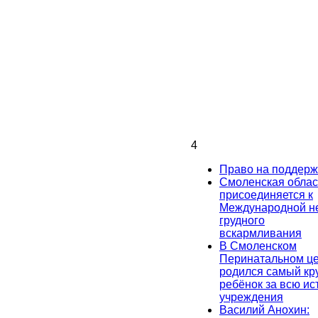
4
Право на поддерж
Смоленская облас
присоединяется к
Международной н
грудного
вскармливания
В Смоленском
Перинатальном ц
родился самый кр
ребёнок за всю и
учреждения
Василий Анохин: