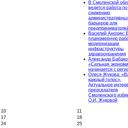
В Смоленской обл
ведется работа по
снижению
административны
барьеров для
предпринимателе
Василий Анохин: 
планомерную рабо
модернизации
инфраструктуры
здравоохранения
Александр Бабако
«Сильная экономи
начинается с реги
Олеся Жукова: «
каждый голос».
Актуальное интер
председателя
Смоленского изби
О.И. Жуковой
10
11
17
18
24
25