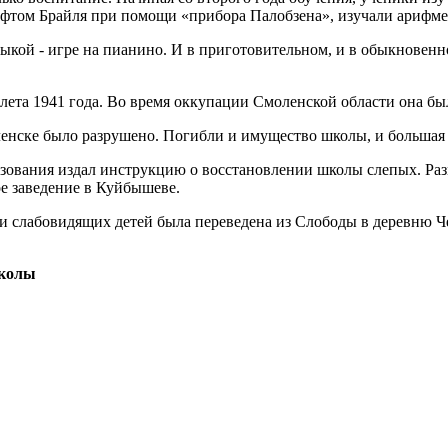
фтом Брайля при помощи «прибора Палобзена», изучали арифмет
ыкой - игре на пианино. И в приготовительном, и в обыкновен
лета 1941 года. Во время оккупации Смоленской области она бы
нске было разрушено. Погибли и имущество школы, и большая 
зования издал инструкцию о восстановлении школы слепых. Разм
ое заведение в Куйбышеве.
 и слабовидящих детей была переведена из Слободы в деревню Ч
лы