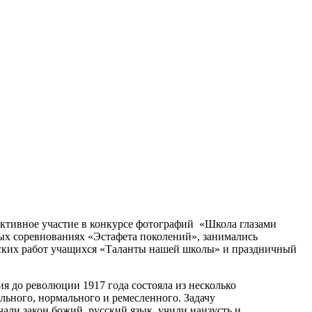
 активное участие в конкурсе фотографий «Школа глазами
вных соревнованиях «Эстафета поколений», занимались
ческих работ учащихся «Таланты нашей школы» и праздничный
я до революции 1917 года состояла из несколько
льного, нормального и ремесленного. Задачу
чали закон божий, русский язык, учили наизусть и