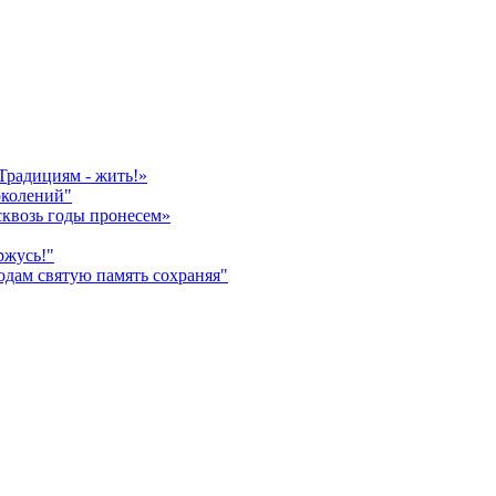
Традициям - жить!»
околений"
сквозь годы пронесем»
ржусь!"
дам святую память сохраняя"