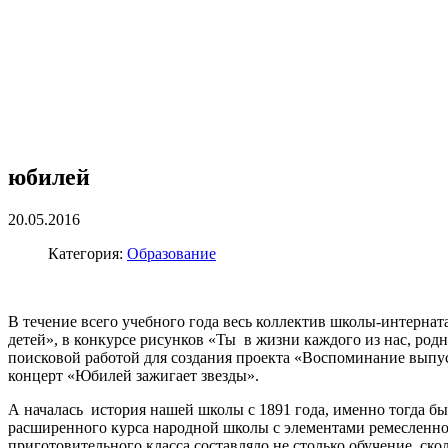
юбилей
20.05.2016
Категория:
Образование
В течение всего учебного года весь коллектив школы-интерна
детей», в конкурсе рисунков «Ты в жизни каждого из нас, род
поисковой работой для создания проекта «Воспоминание выпу
концерт «Юбилей зажигает звезды».
А началась история нашей школы с 1891 года, именно тогда б
расширенного курса народной школы с элементами ремесленног
приготовительного класса составляло не столько обучение, ско