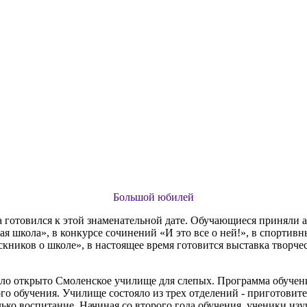
Большой юбилей
та готовился к этой знаменательной дате. Обучающиеся приняли
ная школа», в конкурсе сочинений «И это все о ней!», в спорти
скников о школе», в настоящее время готовится выставка твор
ыло открыто Смоленское училище для слепых. Программа обучени
о обучения. Училище состояло из трех отделений - приготовите
лько воспитание. Начиная со второго года обучения, ученики изу