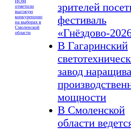
НОМ
зрителей посет
отметили
высокую
фестиваль
конкуренцию
на выборах в
Смоленской
«Гнёздово-202
области
В Гагаринский
светотехничес
завод наращив
производствен
мощности
В Смоленской
области ведетс