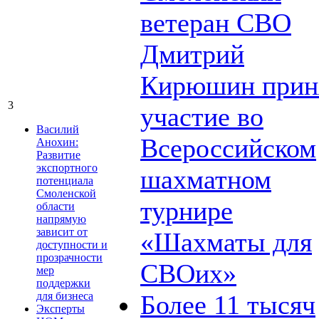
ветеран СВО
Дмитрий
Кирюшин прин
3
участие во
Василий
Всероссийском
Анохин:
Развитие
экспортного
шахматном
потенциала
Смоленской
турнире
области
напрямую
зависит от
«Шахматы для
доступности и
прозрачности
СВОих»
мер
поддержки
для бизнеса
Более 11 тысяч
Эксперты