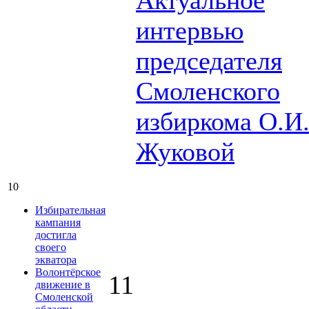
Актуальное
интервью
председателя
Смоленского
избиркома О.И
Жуковой
10
Избирательная
кампания
достигла
своего
экватора
Волонтёрское
11
движение в
Смоленской