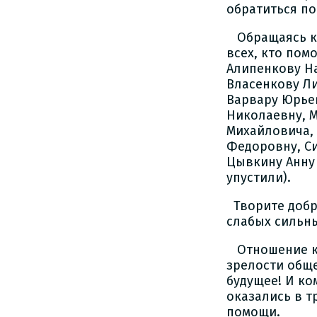
обратиться по 
Обращаясь к 
всех, кто пом
Алипенкову На
Власенкову Л
Варвару Юрье
Николаевну, 
Михайловича,
Федоровну, С
Цывкину Анну 
упустили).
Творите добро
слабых сильны
Отношение к д
зрелости обще
будущее! И ко
оказались в т
помощи.