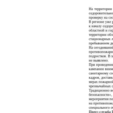
На территории
оздоровительн
проверку на со
В регионе уже 
к началу оздор
областной и го
территории обл
стационарных л
пребыванием де
На сегодняшний
противопожарно
подростков. В 
не выявлено.
При проведени
кампании внима
санитарному со
кадров, достав
мерах пожарной
чрезвычайных 
Традиционно во
безопасности»,
мероприятия по
на противопожа
специального о
Пресс-служба 