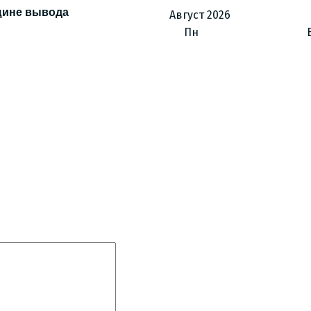
щине вывода
Август
2026
Пн