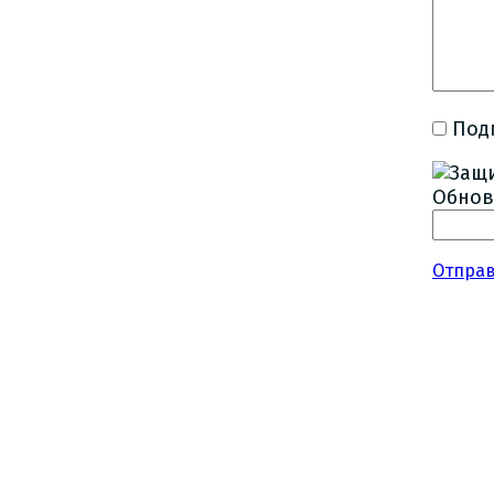
Под
Обнов
Отпра