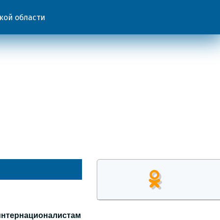
кой области
интернационалистам