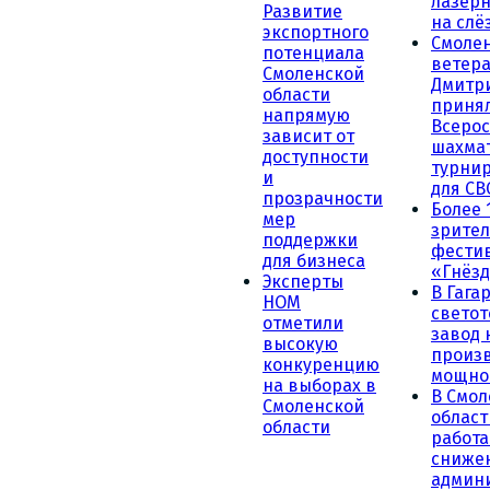
лазерн
Развитие
на слё
экспортного
Смоле
потенциала
ветера
Смоленской
Дмитр
области
принял
напрямую
Всеро
зависит от
шахма
доступности
турни
и
для СВ
прозрачности
Более 
мер
зрител
поддержки
фести
для бизнеса
«Гнёзд
Эксперты
В Гага
НОМ
светот
отметили
завод
высокую
произ
конкуренцию
мощно
на выборах в
В Смол
Смоленской
област
области
работа
сниже
админ