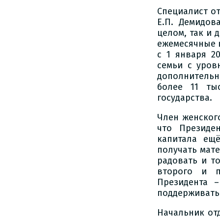
Специалист о
Е.П. Демидов
целом, так и 
ежемесячные в
с 1 января 2
семьи с уров
дополнительны
более 11 ты
государства.
Член женског
что Президе
капитала ещё
получать мат
радовать и т
второго и п
Президента –
поддерживать
Начальник от