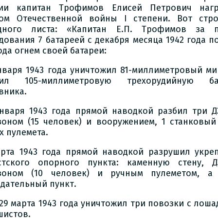
ии капитан Трофимов Елисей Петрович нагр
ом Отечественной войны I степени. Вот стр
дного листа: «Капитан Е.П. Трофимов за п
дования 7 батареей с декабря месяца 1942 года по
ода огнем своей батареи:
января 1943 года уничтожил 81-миллиметровый ми
вил 105-миллиметровую трехорудийную ба
вника.
января 1943 года прямой наводкой разбил три Д
зоном (15 человек) и вооружением, 1 станковый
х пулемета.
арта 1943 года прямой наводкой разрушил укре
тского опорного пункта: каменную стену, 
зоном (10 человек) и ручным пулеметом, а
дательный пункт.
 29 марта 1943 года уничтожил три повозки с лоша
шистов.