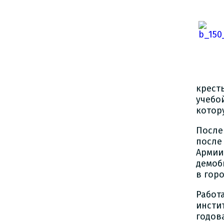
крест
учебо
котор
После
после
Арми
демоб
в гор
Работ
инсти
годов