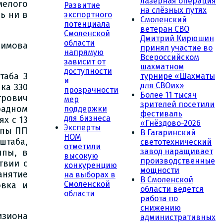
лазерная операция
мелого
Развитие
на слёзных путях
ь ни в
экспортного
Смоленский
потенциала
ветеран СВО
Смоленской
Дмитрий Кирюшин
области
имова
принял участие во
напрямую
Всероссийском
зависит от
шахматном
доступности
таба 3
турнире «Шахматы
и
для СВОих»
ка 330
прозрачности
Более 11 тысяч
трович
мер
зрителей посетили
радном
поддержки
фестиваль
для бизнеса
х с 13
«Гнёздово-2026
Эксперты
ппы ПП
В Гагаринский
НОМ
штаба,
светотехнический
отметили
завод наращивает
ппы, в
высокую
производственные
твии с
конкуренцию
мощности
анятие
на выборах в
В Смоленской
Смоленской
овка и
области ведется
области
работа по
снижению
зиона
административных