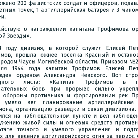
ожено 200 фашистских солдат и офицеров, подав
етных точек, 1 артиллерийская батарея и 3 мино
еи.
айствую о награждении капитана Трофимова о
ой Звезды».
3 году дивизия, в которой служил Елисей Пе
мов, прошла южнее поселка Красный и остано
ородом Чаусы Могилёвской области. Приказом №2
ля 1944 года капитан Трофимов Елисей Пет
жден орденом Александра Невского. Вот стр
адного листа: «Капитан Трофимов в п
пательных боев при прорыве сильно укрепл
 обороны противника и форсировании рек П
р умело вел планирование артиллерийским 
иона, организацию разведки и связи дивизиона.
ился на наблюдательном пункте и вел наблюде
ужению живой силы и огневых средств противн
ьтате точного и умелого управления и подг
х для ведения артиллерийского огня за период 