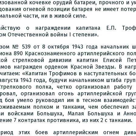
изованной кочевке орудий батареи, прочного и у
дования огневой позиции батарея не имеет потер
иальной части, ни в живой силе.
айствую о награждении капитана Е.П. Троф
ом Отечественной войны I степени».
зом № 539 от 8 октября 1943 года начальник ш
иона 890 Краснознаменного артиллерийского пол
кой стрелковой дивизии капитан Елисей Пе
мов награжден орденом Красной Звезды. В наг
 читаем: «Капитан Трофимов в наступательных боя
 августа 1943 года, будучи начальником штаба гру
Стрелкового полка, четко организовал работу 
ровал, организовал огонь артиллерийской гру
д боя умело руководил им в тесном взаимодейс
рживаемым полком и танками, чем обеспечил з
и войсками Большуха, Малая Большуха и Анн
ние 7 контратак противника, из них 2 с танками.
риод этих боев артиллерийским огнем диви