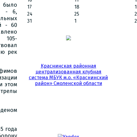
 было
17
18
1
в - 6,
24
25
ельных
31
1
2
й - 60
авлено
 105-
твовал
ию рек
Краснинская районная
фимов
централизованная клубная
зации
система МБУК м.о. «Краснинский
район» Смоленской области
и этом
стрелы
рденом
5 года
борону