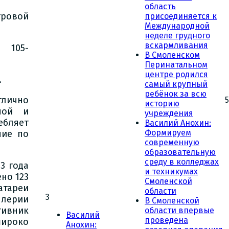
область
тровой
присоединяется к
Международной
неделе грудного
вскармливания
 105-
В Смоленском
Перинатальном
центре родился
.
самый крупный
ребёнок за всю
тлично
5
историю
ной и
учреждения
ебляет
Василий Анохин:
Формируем
ние по
современную
образовательную
среду в колледжах
3 года
и техникумах
но 123
Смоленской
атареи
области
3
лерии
В Смоленской
тивник
области впервые
Василий
проведена
широко
Анохин: