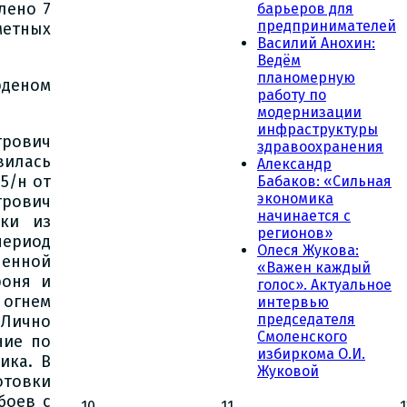
лено 7
барьеров для
предпринимателей
метных
Василий Анохин:
Ведём
планомерную
рденом
работу по
модернизации
инфраструктуры
трович
здравоохранения
вилась
Александр
5/н от
Бабаков: «Сильная
экономика
рович
начинается с
оки из
регионов»
ериод
Олеся Жукова:
енной
«Важен каждый
роня и
голос». Актуальное
огнем
интервью
председателя
 Лично
Смоленского
ние по
избиркома О.И.
ика. В
Жуковой
отовки
боев с
10
11
1