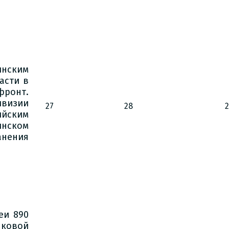
инским
асти в
фронт.
ивизии
27
28
ийским
инском
анения
еи 890
лковой