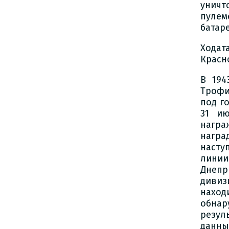
уничт
пулем
батар
Ходат
Красн
В 194
Трофи
под г
31 ию
награ
нагр
насту
линии
Днеп
дивиз
наход
обнар
резул
данны