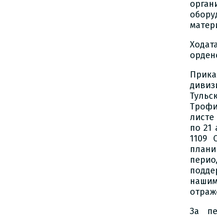
орган
обору
матер
Ходат
орден
Прика
дивиз
Тульс
Трофи
листе
по 21
1109 
плани
перио
подде
нашим
отраже
За пе