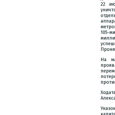
22 и
уничт
отдел
аппар
метро
105-
милли
успеш
Проня
На м
проя
перем
потер
проти
Ходат
Алекс
Указо
капит