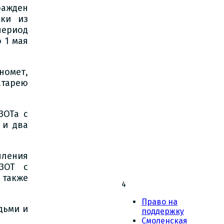
ажден
оки из
ериод
 1 мая
номет,
тарею
ЗОТа с
 и два
пления
ДЗОТ с
 также
4
Право на
дьми и
поддержку
Смоленская