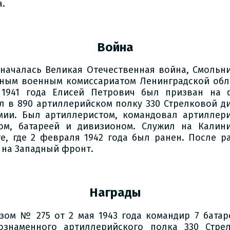
а.
Война
 началась Великая Отечественная война, Смольн
ным военным комиссариатом Ленинградской обл
1941 года Елисей Петрович был призван на 
л в 890 артиллерийском полку 330 Стрелковой д
мии. Был артиллеристом, командовал артиллер
ом, батареей и дивизионом. Служил на Калин
е, где 2 февраля 1942 года был ранен. После р
 на Западный фронт.
Награды
зом № 275 от 2 мая 1943 года командир 7 батар
ознаменного артиллерийского полка 330 Стре