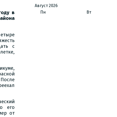
Август
2026
году в
Пн
Вт
айона
четыре
жесть
щать с
летке,
икуме,
расной
После
реехал
ческий
о его
мер от