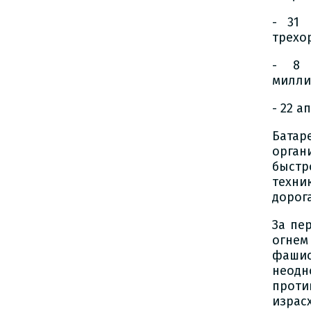
- 31 
трехо
- 8 
милли
- 22 
Батар
орга
быстр
техни
дорог
За пе
огнем
фашис
неод
проти
израс