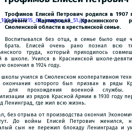
Трофимов Елисей Петрович родился в 1907 
деревне Карпиловка Краснинского р
Смоленской области в крестьянской семье.
Воспитывался без отца, в семье было еще 
брата. Елисей очень рано познал всю тя
ьянского труда, который приходилось совме
й в школе. Учился в Краснинской школе-девяти
ую окончил в 1924 году.
 школы учился в Смоленском кооперативном техн
 окончания которого был призван в ряды К
и для прохождения военной службы. 
илизации из рядов Красной Армии в 1930 году пе
од Ленинград, где жил всю жизнь.
ал, без отрыва от производства окончил Экономи
тут. До войны Елисей Петрович женился, н
алый сын не пережил блокаду Ленинграда и у