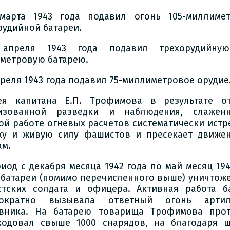
марта 1943 года подавил огонь 105-миллиме
рудийной батареи.
апреля 1943 года подавил трехорудийную
метровую батарею.
апреля 1943 года подавил 75-миллиметровое орудие
ея капитана Е.П. Трофимова в результате о
низованной разведки и наблюдения, слажен
ой работе огневых расчетов систематически истр
ку и живую силу фашистов и пресекает движе
ам.
риод с декабря месяца 1942 года по май месяц 194
 батареи (помимо перечисленного выше) уничтоже
тских солдата и офицера. Активная работа б
нократно вызывала ответный огонь артил
вника. На батарею товарища Трофимова про
ходовал свыше 1000 снарядов, на благодаря 