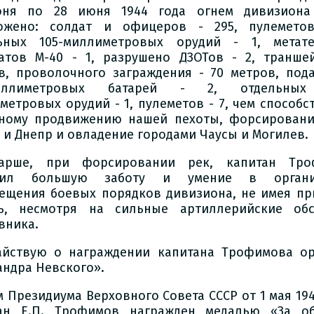
юня по 28 июня 1944 года огнем дивизиона
ожено: солдат и офицеров - 295, пулемето
ьных 105-миллиметровых орудий - 1, метат
атов М-40 - 1, разрушено ДЗОТов - 2, транше
в, проволочного заграждения - 70 метров, под
миллиметровых батарей - 2, отдельных
метровых орудий - 1, пулеметов - 7, чем способс
ному продвижению нашей пехоты, форсирован
 и Днепр и овладение городами Чаусы и Могилев.
арше, при форсировании рек, капитан Тро
вил большую заботу и умение в органи
ещения боевых порядков дивизиона, не имея пр
ь, несмотря на сильные артиллерийские об
вника.
айствую о награждении капитана Трофимова о
андра Невского».
м Президиума Верховного Совета СССР от 1 мая 194
ан Е.П. Трофимов награжден медалью «За о