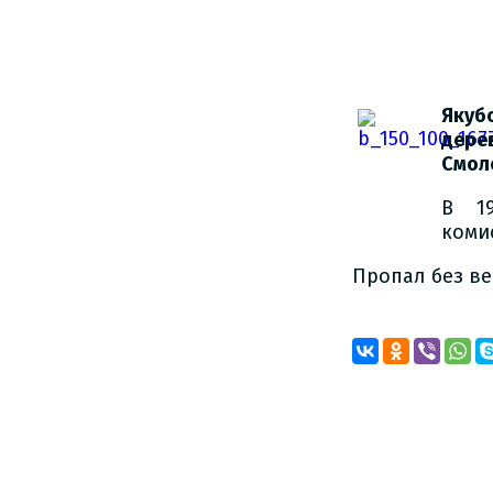
Якуб
дере
Смол
В 1
коми
Пропал без ве