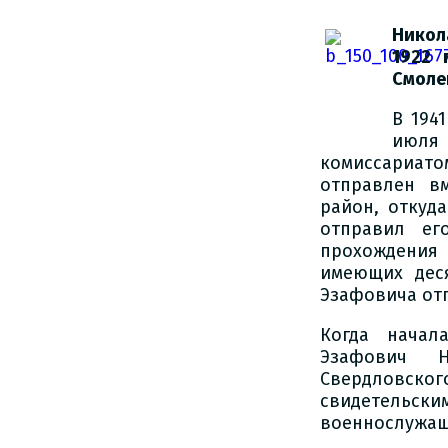
Никол
1922 
Смоле
В 194
июля
комиссариа
отправлен в
район, откуд
отправил ег
прохождени
имеющих деся
Эзафовича отп
Когда начал
Эзафович 
Свердловског
свидетельски
военнослужащ