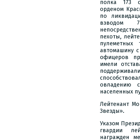
полка 173 с
орденом Красн
по ликвидаци
взводом 7
непосредств
пехоты, лейте
пулеметных 
автомашину с
офицеров пр
имели отста
поддержива
способство
овладению 
населенных пу
Лейтенант Мо
Звезды».
Указом Презид
гвардии ле
награжден м