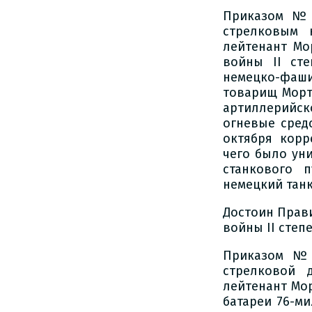
Приказом № 
стрелковым 
лейтенант Мо
войны II сте
немецко-фаш
товарищ Морт
артиллерийск
огневые средс
октября корр
чего было уни
станкового 
немецкий танк
Достоин Прав
войны II степ
Приказом № 
стрелковой 
лейтенант Мо
батареи 76-м