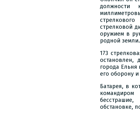
должности 
миллиметров
стрелковог
стрелковой д
оружием в рук
родной земли.
173 стрелков
остановлен, 
города Ельня 
его оборону и
Батарея, в к
командиром
бесстрашие
обстановке, п