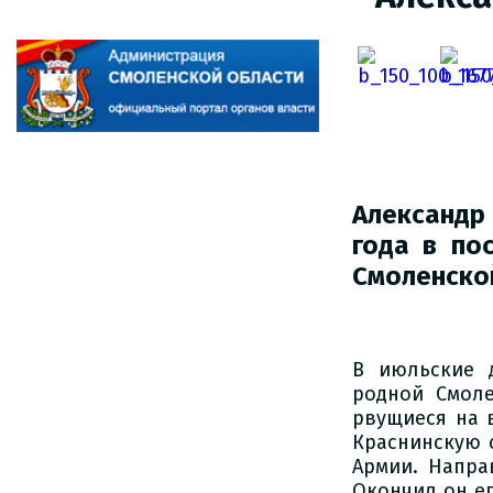
Александр
года в по
Смоленско
В июльские 
родной Смоле
рвущиеся на 
Краснинскую 
Армии. Напра
Окончил он ег