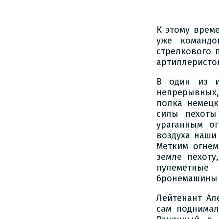
К этому врем
уже командо
стрелкового п
артиллеристо
В один из и
непрерывных,
полка немецк
силы пехоты
ураганным о
воздуха наши
Метким огнем
земле пехоту
пулеметные
бронемашины 
Лейтенант Ал
сам поднимал