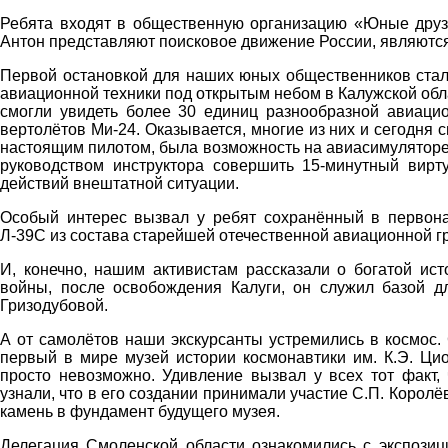
Ребята входят в общественную организацию «Юные друзь
Антон представляют поисковое движение России, являются
Первой остановкой для наших юных общественников стал
авиационной техники под открытым небом в Калужской об
смогли увидеть более 30 единиц разнообразной авиаци
вертолётов Ми-24. Оказывается, многие из них и сегодня с
настоящим пилотом, была возможность на авиасимуляторе, 
руководством инструктора совершить 15-минутный вирт
действий внештатной ситуации.
Особый интерес вызвал у ребят сохранённый в первона
Л-39С из состава старейшей отечественной авиационной г
И, конечно, нашим активистам рассказали о богатой ис
войны, после освобождения Калуги, он служил базой 
Гризодубовой.
А от самолётов наши экскурсанты устремились в космос.
первый в мире музей истории космонавтики им. К.Э. Цио
просто невозможно. Удивление вызвал у всех тот факт,
узнали, что в его создании принимали участие С.П. Корол
камень в фундамент будущего музея.
Делегация Смоленской области ознакомились с экспозици