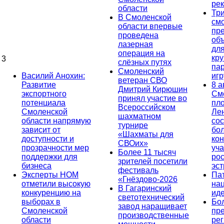
ре
области
Тр
В Смоленской
см
области впервые
пр
проведена
об
лазерная
дл
операция на
кр
3
слёзных путях
па
Смоленский
Василий Анохин:
иг
ветеран СВО
Развитие
8 а
Дмитрий Кирюшин
экспортного
См
принял участие во
потенциала
пл
Всероссийском
Смоленской
Ле
шахматном
области напрямую
сос
турнире
зависит от
бо
«Шахматы для
доступности и
кон
СВОих»
прозрачности мер
уча
Более 11 тысяч
поддержки для
ро
зрителей посетили
бизнеса
эс
фестиваль
Эксперты НОМ
Па
«Гнёздово-2026
отметили высокую
на
В Гагаринский
конкуренцию на
ид
светотехнический
выборах в
Бо
завод наращивает
Смоленской
пр
производственные
области
ре