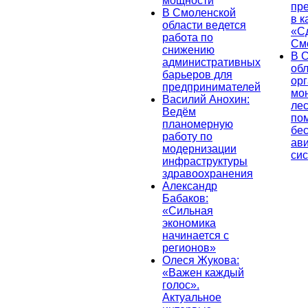
мощности
пр
В Смоленской
в к
области ведется
«С
работа по
См
снижению
В 
административных
об
барьеров для
ор
предпринимателей
мо
Василий Анохин:
лес
Ведём
по
планомерную
бе
работу по
ав
модернизации
си
инфраструктуры
здравоохранения
Александр
Бабаков:
«Сильная
экономика
начинается с
регионов»
Олеся Жукова:
«Важен каждый
голос».
Актуальное