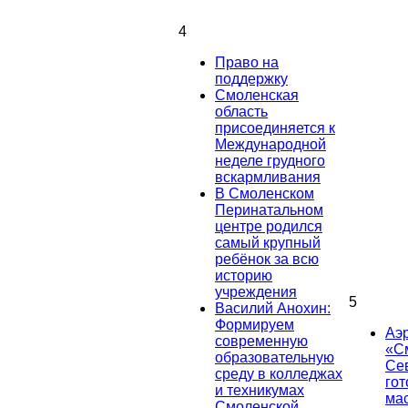
4
Право на
поддержку
Смоленская
область
присоединяется к
Международной
неделе грудного
вскармливания
В Смоленском
Перинатальном
центре родился
самый крупный
ребёнок за всю
историю
учреждения
5
Василий Анохин:
Формируем
Аэ
современную
«С
образовательную
Се
среду в колледжах
гот
и техникумах
ма
Смоленской