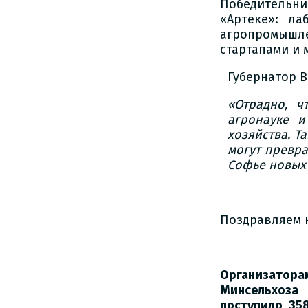
Победительн
«Артеке»: ла
агропромышл
стартапами и 
Губернатор 
«Отрадно, ч
агронауке и
хозяйства. Т
могут превр
Софье новых 
Поздравляем 
Организатора
Минсельхоза
поступило 35