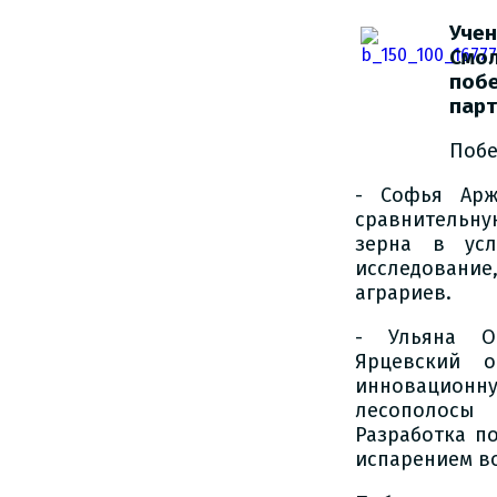
Уче
Смо
побе
парт
Побе
- Софья Арж
сравнительну
зерна в усл
исследование
аграриев.
- Ульяна О
Ярцевский о
инновацион
лесополосы
Разработка п
испарением во