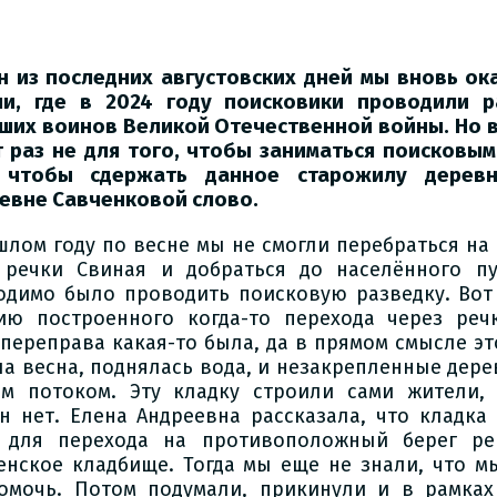
н из последних августовских дней мы вновь ок
и, где в 2024 году поисковики проводили 
ших воинов Великой Отечественной войны. Но 
т раз не для того, чтобы заниматься поисковым
, чтобы сдержать данное старожилу дерев
евне Савченковой слово.
шлом году по весне мы не смогли перебраться н
 речки Свиная и добраться до населённого пу
одимо было проводить поисковую разведку. Вот
ию построенного когда-то перехода через реч
 переправа какая-то была, да в прямом смысле эт
а весна, поднялась вода, и незакрепленные дере
м потоком. Эту кладку строили сами жители, 
н нет. Елена Андреевна рассказала, что кладка
 для перехода на противоположный берег рек
енское кладбище. Тогда мы еще не знали, что м
омочь. Потом подумали, прикинули и в рамках