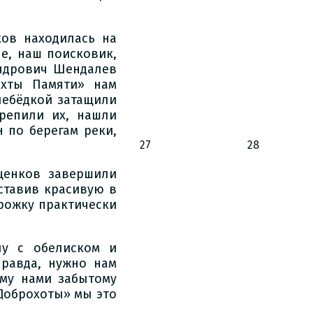
ков находилась на
е, наш поисковик,
андрович Шендалев
ахты Памяти» нам
лебёдкой затащили
репили их, нашли
н по берегам реки,
27
28
щенков завершили
ставив красивую в
рожку практически
у с обелиском и
правда, нужно нам
ому нами забытому
«Доброхоты» мы это