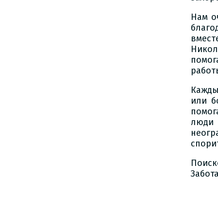
Нам о
благо
вмест
Никол
помог
работ
Кажды
или б
помог
люди
неогр
спори
Поиск
Забота