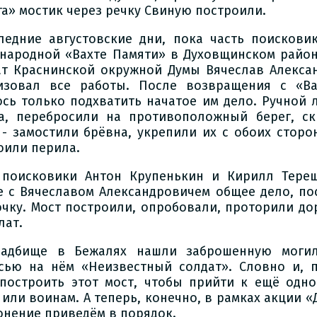
та» мостик через речку Свиную построили.
ледние августовские дни, пока часть поискови
народной «Вахте Памяти» в Духовщинском район
ат Краснинской окружной Думы Вячеслав Алекс
изовал все работы. После возвращения с «В
ось только подхватить начатое им дело. Ручной 
а, перебросили на противоположный берег, ск
 - замостили брёвна, укрепили их с обоих сторо
оили перила.
поисковики Антон Крупенькин и Кирилл Тере
е с Вячеславом Александровичем общее дело, по
очку. Мост построили, опробовали, проторили до
лат.
адбище в Бежалях нашли заброшенную могил
сью на нём «Неизвестный солдат». Словно и, 
построить этот мост, чтобы прийти к ещё одн
 или воинам. А теперь, конечно, в рамках акции 
онение приведём в порядок.