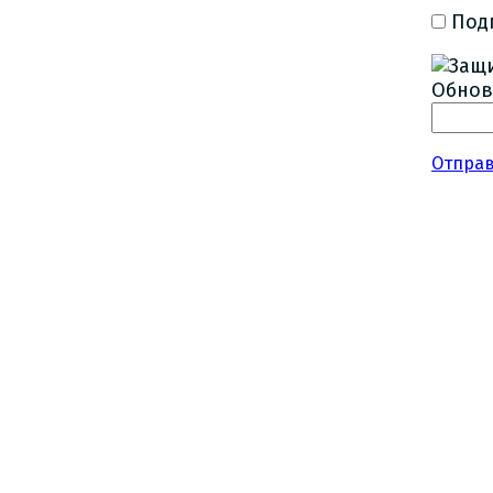
Под
Обнов
Отпра