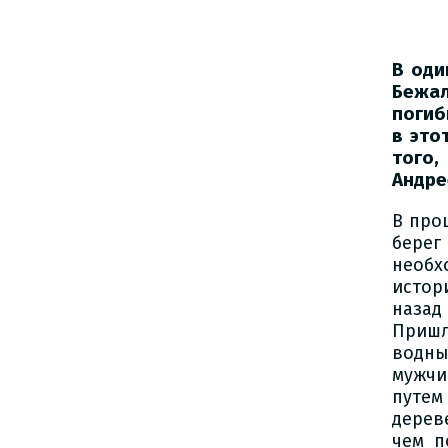
В оди
Бежал
погиб
в это
того
Андре
В про
берег
необх
истор
назад
Пришл
водны
мужчи
путем
дерев
чем п