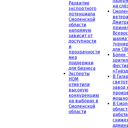
лазерн
Развитие
на слё
экспортного
Смоле
потенциала
ветера
Смоленской
Дмитр
области
принял
напрямую
Всеро
зависит от
шахма
доступности
турни
и
для СВ
прозрачности
Более 
мер
зрител
поддержки
фести
для бизнеса
«Гнёзд
Эксперты
В Гага
НОМ
светот
отметили
завод
высокую
произ
конкуренцию
мощно
на выборах в
В Смол
Смоленской
област
области
работа
сниже
админ