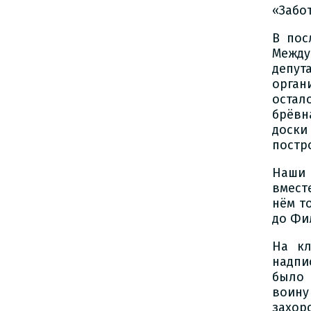
«Забо
В пос
Между
депут
орган
остал
брёвн
доски
постр
Наши 
вмест
нём т
до Фи
На кл
надпи
было 
воину
захор