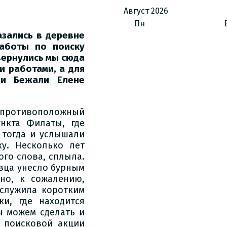
Август
2026
Пн
азались в деревне
работы по поиску
вернулись мы сюда
и работами, а для
ни Бежали Елене
а противоположный
нкта Филаты, где
 тогда и услышали
ку. Несколько лет
ого слова, сплыла.
вца унесло бурным
но, к сожалению,
 служила коротким
и, где находится
ы можем сделать и
 поисковой акции