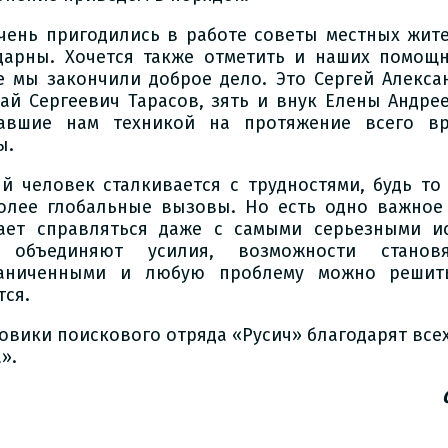
чень пригодились в работе советы местных жите
дарны. Хочется также отметить и наших помощ
е мы закончили доброе дело. Это Сергей Алекса
ай Сергеевич Тарасов, зять и внук Елены Андре
авшие нам техникой на протяжение всего в
ы.
й человек сталкивается с трудностями, будь т
олее глобальные вызовы. Но есть одно важное
ает справляться даже с самыми серьезными ис
 объединяют усилия, возможности становя
аниченными и любую проблему можно решить
тся.
овики поискового отряда «Русич» благодарят все
».