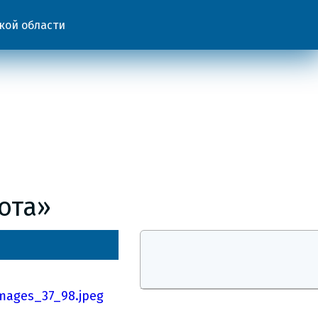
кой области
ота»