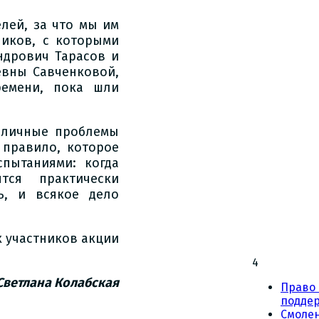
лей, за что мы им
ников, с которыми
ндрович Тарасов и
евны Савченковой,
ремени, пока шли
о личные проблемы
 правило, которое
пытаниями: когда
тся практически
, и всякое дело
х участников акции
4
Светлана Колабская
Право 
подде
Смоле