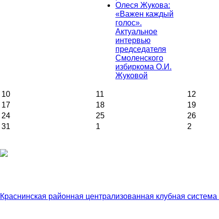
Олеся Жукова:
«Важен каждый
голос».
Актуальное
интервью
председателя
Смоленского
избиркома О.И.
Жуковой
10
11
12
17
18
19
24
25
26
31
1
2
Краснинская районная централизованная клубная система