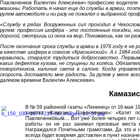
Павлюченков Валентин Алексеевич профессию водителя 
машины. Работать я начал еще до службы в армии, поэто
рулем автомобиля и ни разу не пожалел о выбранной проф
«Службу в рядах Вооруженных сил проходил в Чехослов
рулем: профессия шофёра - это постоянные поездки, но
дорогой, смотришь из окна на мир. Понимаешь, как он раз
После окончания срока службы в армии в 1976 году я не
в качестве шофера в совхозе «Краснинский». А с 1984 г
нравилась, старался трудиться добросовестно. Первым
каких дефектов кузова, не спущены ли колёса. Обязате
поворотников, наличие света в салоне. Когда управл
скорость доставляли мне радость. За рулем у меня всег
далеком времени Валентин Алексеевич.
Камазис
В № 59 районной газеты «Ленинец» от 16 мая 1
заметка «Камазист Павлюченков»: «Катит 
Павлюченковым… Вот уже более четырех лет са
работы он не раз занимал призовые места 
Награждался Почетными грамотами. Да это и 
всегда будет вовремя доставлен в пункт назнач