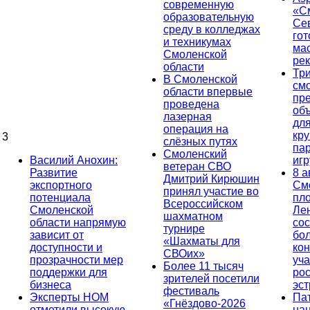
современную
«С
образовательную
Се
среду в колледжах
гот
и техникумах
ма
Смоленской
ре
области
Тр
В Смоленской
см
области впервые
пр
проведена
об
лазерная
дл
операция на
кр
3
слёзных путях
па
Смоленский
Василий Анохин:
иг
ветеран СВО
Развитие
8 а
Дмитрий Кирюшин
экспортного
См
принял участие во
потенциала
пл
Всероссийском
Смоленской
Ле
шахматном
области напрямую
сос
турнире
зависит от
бо
«Шахматы для
доступности и
кон
СВОих»
прозрачности мер
уча
Более 11 тысяч
поддержки для
ро
зрителей посетили
бизнеса
эс
фестиваль
Эксперты НОМ
Па
«Гнёздово-2026
отметили высокую
на