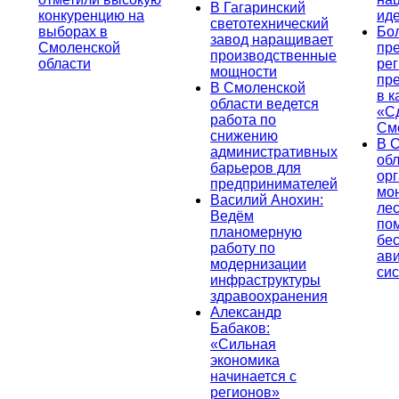
В Гагаринский
конкуренцию на
ид
светотехнический
выборах в
Бо
завод наращивает
Смоленской
пр
производственные
области
ре
мощности
пр
В Смоленской
в к
области ведется
«С
работа по
См
снижению
В 
административных
об
барьеров для
ор
предпринимателей
мо
Василий Анохин:
лес
Ведём
по
планомерную
бе
работу по
ав
модернизации
си
инфраструктуры
здравоохранения
Александр
Бабаков:
«Сильная
экономика
начинается с
регионов»