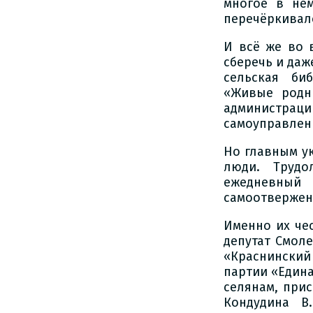
многое в нём
перечёркивало
И всё же во 
сберечь и даж
сельская би
«Живые родни
администраци
самоуправлен
Но главным у
люди. Труд
ежедневный
самоотвержен
Именно их че
депутат Смоле
«Краснинский
партии «Едина
селянам, при
Кондудина В