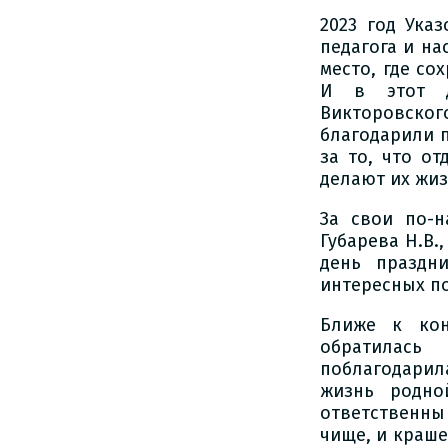
2023 год Ука
педагога и на
место, где со
И в этот д
Викторовско
благодарили п
за то, что о
делают их жиз
За свои по-
Губарева Н.В.
день праздн
интересных п
Ближе к кон
обратилась
поблагодари
жизнь родно
ответственны
чище, и краше