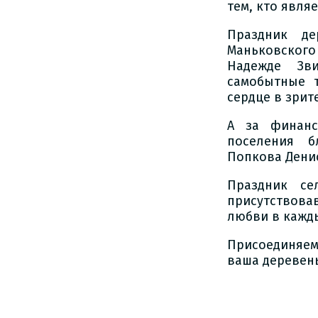
тем, кто явля
Праздник де
Маньковског
Надежде Зви
самобытные 
сердце в зрит
А за финанс
поселения б
Попкова Дени
Праздник се
присутствовав
любви в кажд
Присоединяем
ваша деревень