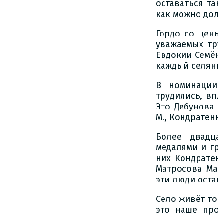
оставаться т
как можно до
Гордо со цен
уважаемых тр
Евдокии Семё
каждый селян
В номинации
трудились, вп
Это Дебунова 
М., Кондратенк
Более двадц
медалями и гр
них Кондрате
Матросова Ма
эти люди оста
Село живёт то
это наше пр