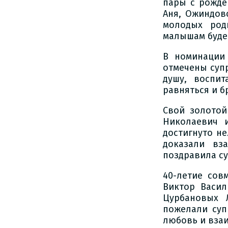
пары с рожде
Аня, Ожиндов
молодых род
малышам будет
В номинации
отмечены суп
душу, воспи
равняться и б
Свой золото
Николаевич 
достигнуто н
доказали вз
поздравила су
40-летие сов
Виктор Васил
Цурбановых 
пожелали суп
любовь и вза