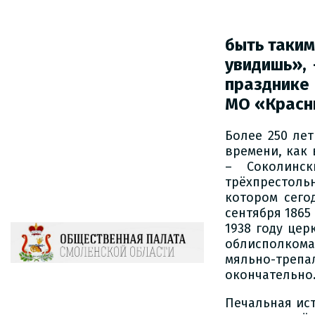
быть таким
увидишь»,
празднике 
МО
«Красн
Более 250 ле
времени, как
– Соколинс
трёхпрестол
котором сего
сентября 1865
1938 году це
облисполкома
мяльно-треп
окончательно
Печальная ист