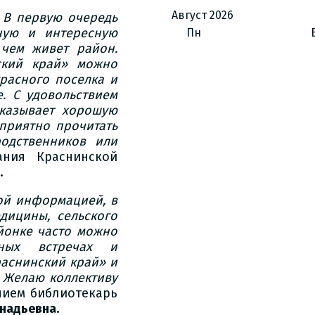
Август
2026
. В первую очередь
ную и интересную
Пн
 чем живет район.
ский край» можно
расного поселка и
. С удовольствием
оказывает хорошую
 приятно прочитать
одственников или
ания Краснинской
.
ой информацией, в
дицины, сельского
айонке часто можно
рных встречах и
раснинский край» и
. Желаю коллективу
нием библиотекарь
надьевна.