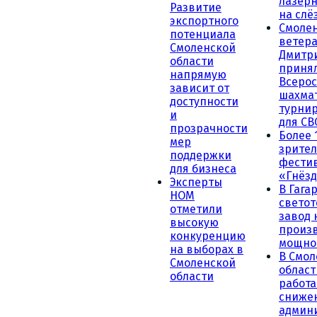
лазерн
Развитие
на слё
экспортного
Смоле
потенциала
ветера
Смоленской
Дмитр
области
принял
напрямую
Всеро
зависит от
шахма
доступности
турни
и
для СВ
прозрачности
Более 
мер
зрител
поддержки
фести
для бизнеса
«Гнёзд
Эксперты
В Гага
НОМ
светот
отметили
завод
высокую
произ
конкуренцию
мощно
на выборах в
В Смол
Смоленской
област
области
работа
сниже
админ