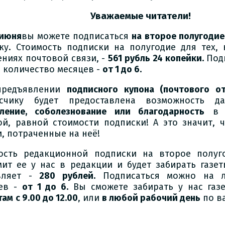
Уважаемые читатели!
 июня
вы можете подписаться
на второе полугодие
ку. Стоимость подписки на полугодие для тех,
ениях почтовой связи, -
561 рубль 24 копейки.
Подп
 количество месяцев -
от 1 до 6.
предъявлении
подписного купона (почтового от
исчику будет предоставлена возможность 
ление, соболезнование или благодарность
в н
ой, равной стоимости подписки! А это значит, 
и, потраченные на неё!
ость редакционной подписки на второе полуго
ит ее у нас в редакции и будет забирать газет
вляет -
280 рублей.
Подписаться можно на л
ев -
от 1 до 6.
Вы сможете забирать у нас газ
там
с 9.00 до 12.00
, или
в любой рабочий день
по в