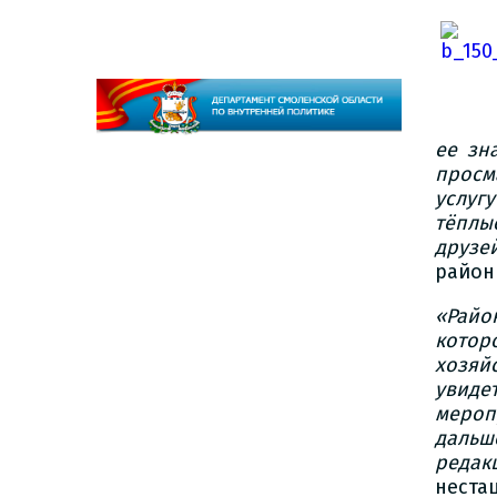
ее зн
просм
услуг
тёплы
друз
район
«Райо
котор
хозяй
увид
мероп
дальш
редак
неста