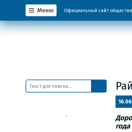
Меню
Официальный сайт обществен
Рай
16.06
Доро
года