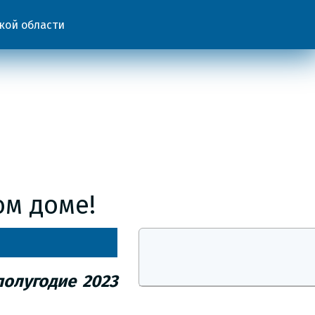
кой области
ом доме!
 полугодие
2023