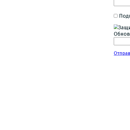
Под
Обнов
Отпра