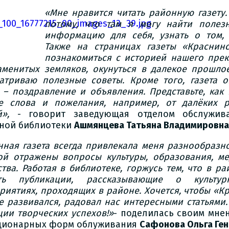
«Мне нравится читать районную газету
потому, что там я могу найти полез
информацию для себя, узнать о том,
Также на страницах газеты «Краснин
познакомиться с историей нашего прек
аменитых земляков, окунуться в далекое прошлое
атриваю полезные советы. Кроме того, газета 
у – поздравление и объявления. Представьте, как
е слова и пожелания, например, от далёких р
ей»,
- говорит заведующая отделом обслужив
ной библиотеки
Ашмянцева Татьяна Владимировна
нная газета всегда привлекала меня разнообразн
ой отражены вопросы культуры, образования, ме
ства. Работая в библиотеке, горжусь тем, что в р
еть публикации, рассказывающие о культу
риятиях, проходящих в районе. Хочется, чтобы «К
е развивался, радовал нас интересными статьями
ции творческих успехов!»
- поделилась своим мне
ционарных форм облуживания
Сафонова Ольга Ген