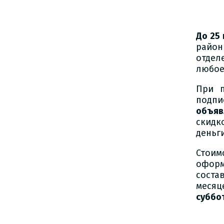
До 25
район
отдел
любое
При 
подп
объяв
скидк
деньг
Стоим
оформ
соста
месяц
суббо