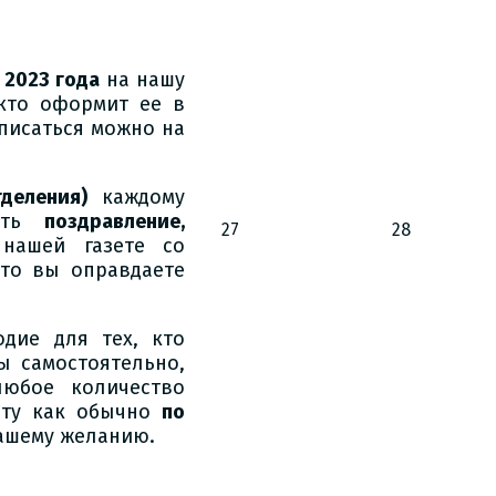
 2023 года
на нашу
 кто оформит ее в
исаться можно на
деления)
каждому
дать
поздравление,
27
28
ашей газете со
что вы оправдаете
дие для тех, кто
ы самостоятельно,
юбое количество
ету как обычно
по
ашему желанию.