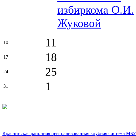
избиркома О.И.
Жуковой
11
10
18
17
25
24
1
31
Краснинская районная централизованная клубная система МБУ