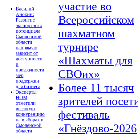
участие во
Василий
Анохин:
Всероссийском
Развитие
экспортного
шахматном
потенциала
Смоленской
области
турнире
напрямую
зависит от
«Шахматы для
доступности
и
прозрачности
СВОих»
мер
поддержки
Более 11 тысяч
для бизнеса
Эксперты
зрителей посет
НОМ
отметили
высокую
фестиваль
конкуренцию
на выборах в
«Гнёздово-2026
Смоленской
области