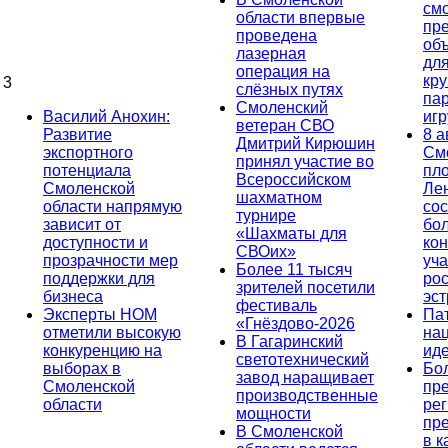
см
области впервые
пр
проведена
об
лазерная
дл
операция на
кр
3
слёзных путях
па
Смоленский
Василий Анохин:
иг
ветеран СВО
Развитие
8 а
Дмитрий Кирюшин
экспортного
См
принял участие во
потенциала
пл
Всероссийском
Смоленской
Ле
шахматном
области напрямую
сос
турнире
зависит от
бо
«Шахматы для
доступности и
кон
СВОих»
прозрачности мер
уча
Более 11 тысяч
поддержки для
ро
зрителей посетили
бизнеса
эс
фестиваль
Эксперты НОМ
Па
«Гнёздово-2026
отметили высокую
на
В Гагаринский
конкуренцию на
ид
светотехнический
выборах в
Бо
завод наращивает
Смоленской
пр
производственные
области
ре
мощности
пр
В Смоленской
в к