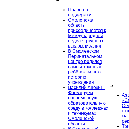
Право на
поддержку
Смоленская
область
присоединяется к
Международной
неделе грудного
вскармливания
В Смоленском
Перинатальном
центре родился
самый крупный
ребёнок за всю
историю
учреждения
5
Василий Анохин:
Формируем
Аэ
современную
«С
образовательную
Се
среду в колледжах
гот
и техникумах
ма
Смоленской
ре
области
Тр
В Смоленской