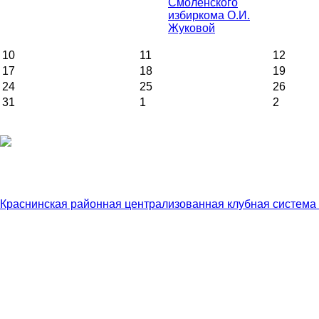
Смоленского
избиркома О.И.
Жуковой
10
11
12
17
18
19
24
25
26
31
1
2
Краснинская районная централизованная клубная система