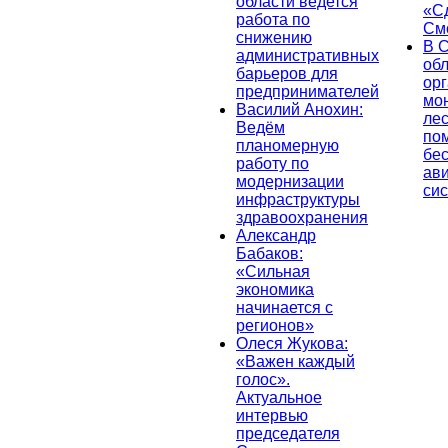
области ведется
«С
работа по
См
снижению
В 
административных
об
барьеров для
ор
предпринимателей
мо
Василий Анохин:
лес
Ведём
по
планомерную
бе
работу по
ав
модернизации
си
инфраструктуры
здравоохранения
Александр
Бабаков:
«Сильная
экономика
начинается с
регионов»
Олеся Жукова:
«Важен каждый
голос».
Актуальное
интервью
председателя