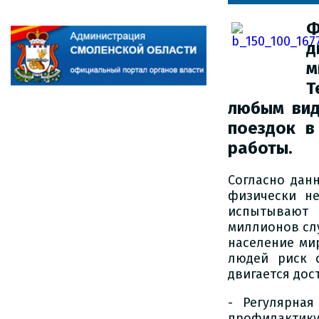
Ф
д
м
Т
любым вид
поездок в
работы.
Согласно дан
физически не
испытывают 
миллионов слу
население ми
людей риск 
двигается дос
- Регулярна
профилактик