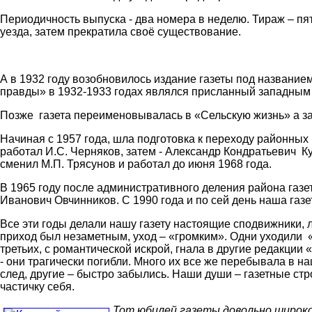
Периодичность выпуска - два номера в неделю. Тираж – пя
уезда, затем прекратила своё существование.
А в 1932 году возобновилось издание газеты под названи
правды» в 1932-1933 годах являлся присланный западным 
Позже газета переименовывалась в «Сельскую жизнь» а за
Начиная с 1957 года, шла подготовка к переходу районных 
работал И.С. Черняков, затем - Александр Кондратьевич Ку
сменил М.П. Трясунов и работал до июня 1968 года.
В 1965 году после административного деления района газ
Иванович Овчинников. С 1990 года и по сей день наша газе
Все эти годы делали нашу газету настоящие сподвижники, 
приход был незаметным, уход – «громким». Одни уходили «
третьих, с романтической искрой, гнала в другие редакции 
- они трагически погибли. Много их все же перебывала в на
след, другие – быстро забылись. Наши души – газетные ст
частичку себя.
Тот юбилей газеты довольно широко