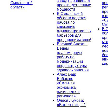
завод наращивает
Смоленской
пр
производственные
области
ре
мощности
пр
В Смоленской
в к
области ведется
«С
работа по
См
снижению
В 
административных
об
барьеров для
ор
предпринимателей
мо
Василий Анохин:
лес
Ведём
по
планомерную
бе
работу по
ав
модернизации
си
инфраструктуры
здравоохранения
Александр
Бабаков:
«Сильная
экономика
начинается с
регионов»
Олеся Жукова:
«Важен каждый