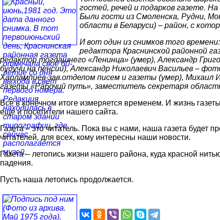
гостей, речей и подарков газете. Н
Были гости из Смоленска, Рудни, М
области в Беларуси) – район, с кот
И вот один из снимков того времени
редактора Краснинской районной газ
редактор тогдашнего «Ленинца» (умер), Александр Григо
будучи на пенсии), Александр Николаевич Васильев – фо
Харлампиев-зав.отделом писем и газеты (умер), Михаил 
газеты «Рабочий путь», заместитель секретаря областн
Все в конечном итоге измеряется временем. И жизнь газет
еще и посетители нашего сайта.
Газета – это читатель. Пока вы с нами, наша газета будет
читателей, для всех, кому интересны наши новости.
Газета – летопись жизни нашего района, куда красной нитью
падения.
Пусть наша летопись продолжается.