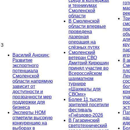
среду в колледжах
гот
и техникумах
ма
Смоленской
ре
области
Тр
В Смоленской
см
области впервые
пр
проведена
об
лазерная
дл
операция на
кр
3
слёзных путях
па
Смоленский
Василий Анохин:
иг
ветеран СВО
Развитие
8 а
Дмитрий Кирюшин
экспортного
См
принял участие во
потенциала
пл
Всероссийском
Смоленской
Ле
шахматном
области напрямую
сос
турнире
зависит от
бо
«Шахматы для
доступности и
кон
СВОих»
прозрачности мер
уча
Более 11 тысяч
поддержки для
ро
зрителей посетили
бизнеса
эс
фестиваль
Эксперты НОМ
Па
«Гнёздово-2026
отметили высокую
на
В Гагаринский
конкуренцию на
ид
светотехнический
выборах в
Бо