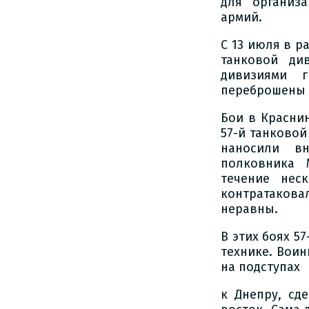
для организ
армий.
С 13 июля в р
танковой ди
дивизиями 
переброшены д
Бои в Красни
57-й танковой
наносили в
полковника 
течение нес
контратаковал
неравны.
В этих боях 5
технике. Воин
на подступах
к Днепру, сд