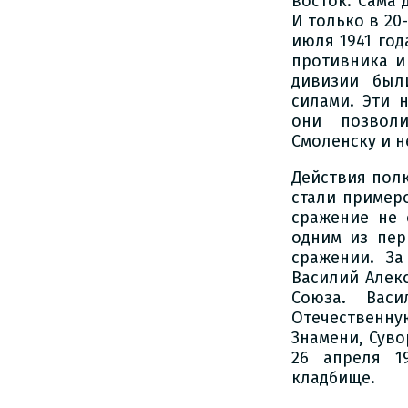
восток. Сама 
И только в 20
июля 1941 го
противника и
дивизии был
силами. Эти 
они позволи
Смоленску и н
Действия полк
стали пример
сражение не 
одним из пер
сражении. З
Василий Алек
Союза. Вас
Отечественн
Знамени, Суво
26 апреля 1
кладбище.