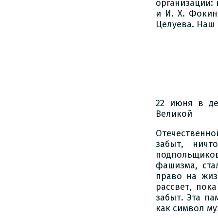
организации: 
и И. Х. Фокин
Целуева. Наш 
22 июня в д
Великой
Отечественно
забыт, ничт
подпольщико
фашизма, ста
право на жиз
рассвет, пок
забыт. Эта па
как символ му