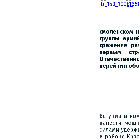
смоленском н
группы арми
сражение, ра
первым стр
Отечественн
перейти к об
Вступив в ко
нанести мощн
силами удерж
в районе Крас