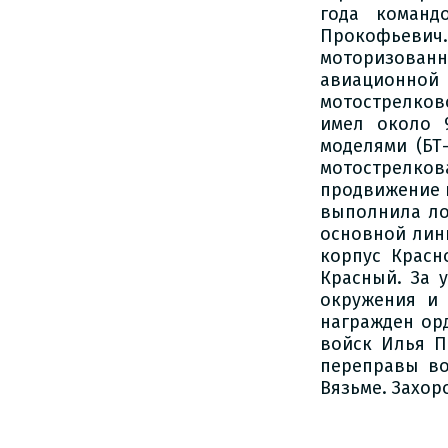
года команд
Прокофьевич
моторизованно
авиационной 
мотострелков
имел около 
моделями (БТ-
мотострелко
продвижение н
выполнила ло
основной лин
корпус Красн
Красный. За 
окружения и 
награжден орд
войск Илья П
переправы во
Вязьме. Захор