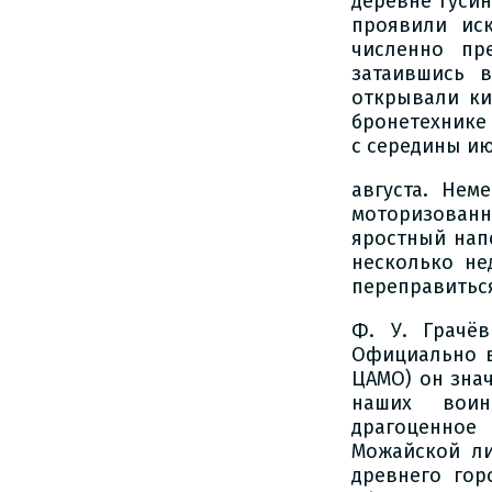
деревне Гуси
проявили ис
численно пр
затаившись 
открывали ки
бронетехнике 
с середины и
августа. Не
моторизован
яростный нап
несколько не
переправитьс
Ф. У. Грачё
Официально в 
ЦАМО) он знач
наших воин
драгоценное
Можайской ли
древнего гор