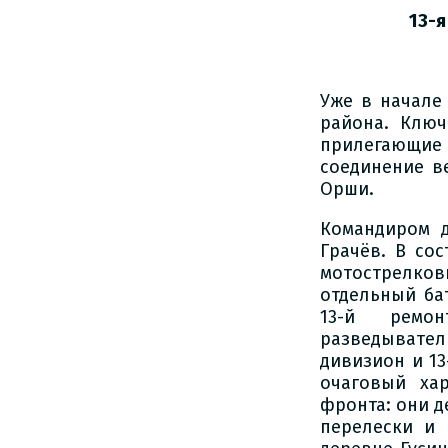
13-я
Уже в начале
района. Клю
прилегающие 
соединение в
Орши.
Командиром 
Грачёв. В сос
мотострелко
отдельный ба
13-й ремон
разведывател
дивизион и 1
очаговый ха
фронта: они д
перелески и