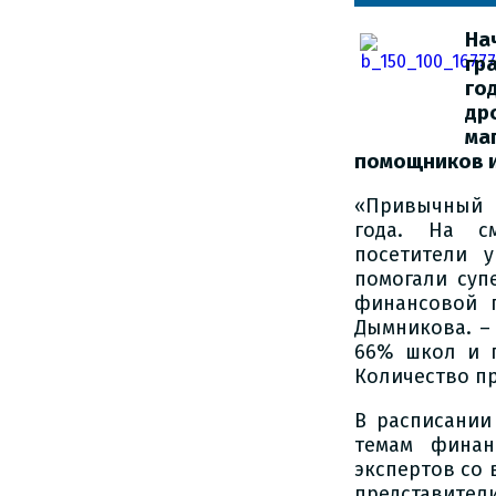
На
гр
го
др
ма
помощников и
«Привычный 
года. На с
посетители 
помогали суп
финансовой г
Дымникова. – 
66% школ и п
Количество пр
В расписании
темам финан
экспертов со 
представители