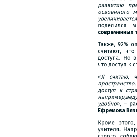
развитию пре
освоенного м
увеличиваетс
поделился 
современных 
Также, 92% о
считают, чт
доступа. Но 
что доступ к 
«
Я считаю, 
пространство.
доступ к стр
например,веду
удобно
», – р
Ефремова Вяз
Кроме этого
учителя. Нап
строго собл