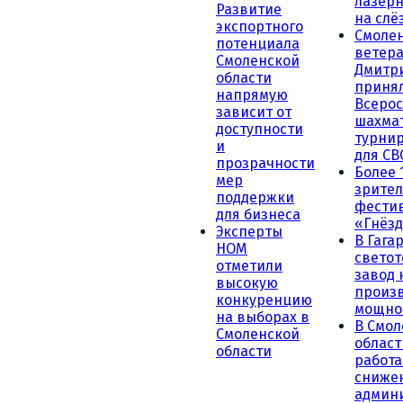
лазерн
Развитие
на слё
экспортного
Смоле
потенциала
ветера
Смоленской
Дмитр
области
принял
напрямую
Всеро
зависит от
шахма
доступности
турни
и
для СВ
прозрачности
Более 
мер
зрител
поддержки
фести
для бизнеса
«Гнёзд
Эксперты
В Гага
НОМ
светот
отметили
завод
высокую
произ
конкуренцию
мощно
на выборах в
В Смол
Смоленской
област
области
работа
сниже
админ