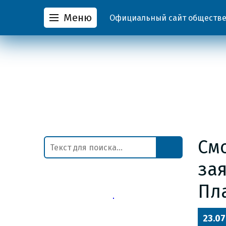
Меню
Официальный сайт обществен
Смо
за
Пл
23.07