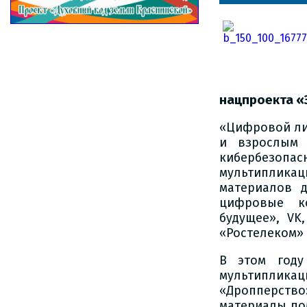
нацпроекта «
«Цифровой ли
и взрослым 
кибербезопа
мультиплик
материалов 
цифровые ко
будущее», VK
«Ростелеком» 
В этом году
мультипликаци
«Дропперств
материалы по