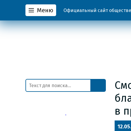
Меню
Официальный сайт обществен
См
бл
в 
12.05