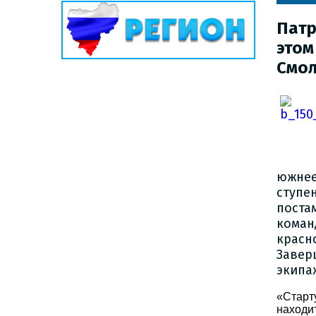
Патр
этом
Смол
южне
ступе
поста
кома
красн
Завер
экипа
«Старт
находи