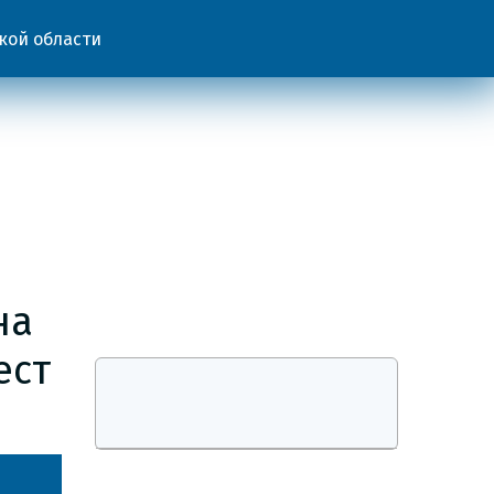
кой области
на
ест