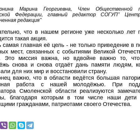
урнина Марина Георгиевна, Член Общественной 
йской Федерации, главный редактор СОГУП" Центр
ненная редакция"
ательно, что в нашем регионе уже несколько лет 
ится такая акция.
 самая главная её цель - не только приведение в 
ных мест, связанных с событиями Великой Отечест
. Это миссия важна, но вдвойне важно то, чт
ёжь снова и снова отдаёт дань памяти людям, к
али для них мир и восстановили страну.
онец важно, что в области ведётся большая патори
емная работа с нашей молодёжью. При подд
натора Смоленской области реализуются замечат
ты, благодаря которым в том числе наши дети 
ящими гражданами, патриотами своего Отечества.