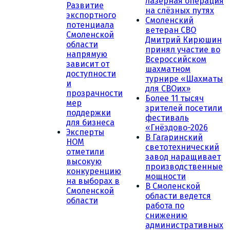
лазерная операция
Развитие
на слёзных путях
экспортного
Смоленский
потенциала
ветеран СВО
Смоленской
Дмитрий Кирюшин
области
принял участие во
напрямую
Всероссийском
зависит от
шахматном
доступности
турнире «Шахматы
и
для СВОих»
прозрачности
Более 11 тысяч
мер
зрителей посетили
поддержки
фестиваль
для бизнеса
«Гнёздово-2026
Эксперты
В Гагаринский
НОМ
светотехнический
отметили
завод наращивает
высокую
производственные
конкуренцию
мощности
на выборах в
В Смоленской
Смоленской
области ведется
области
работа по
снижению
административных