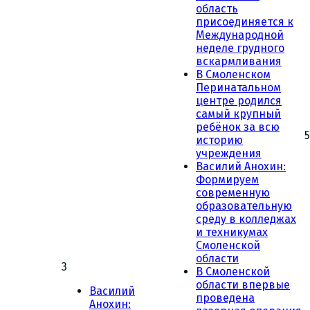
область
присоединяется к
Международной
неделе грудного
вскармливания
В Смоленском
Перинатальном
центре родился
самый крупный
ребёнок за всю
5
историю
учреждения
Василий Анохин:
Формируем
современную
образовательную
среду в колледжах
и техникумах
Смоленской
области
3
В Смоленской
области впервые
Василий
проведена
Анохин: