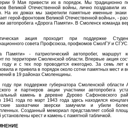
ерии 9 Мая привести их в порядок. Мы традиционно п
нов Великой Отечественной войны, лично поздравили их
. На их домах мы закрепили памятные именные знаки
ает герой-фронтовик Великой Отечественной войны», - рас
ики автопробега «Дорога Памяти». В Смоленск команда ве
отическая акция проходит при поддержке Студенч
национного совета Профсоюза, профкомов СмолГУ и СГУС
а Памяти» - патриотический автопробег, маршрут к
ит по территории Смоленской области. Впервые акция сос
 году и с тех пор проводится ежегодно. За семь лет 
новила и привела в порядок около сотни памятных мест и в
нений в 19 районах Смоленщины.
 году при поддержке губернатора Смоленской области 
ского и партнеров акции участники автопробега уст
иальный камень в деревне Дурово Сафоновского рай
я 1941 года по март 1943 года здесь находился концлаге
тские захватчики зверски замучили и убили боле
пленных. Созданный мемориал представляет собой площа
 установлены крест и камень с памятной табличкой.
 МНЕНИЕ