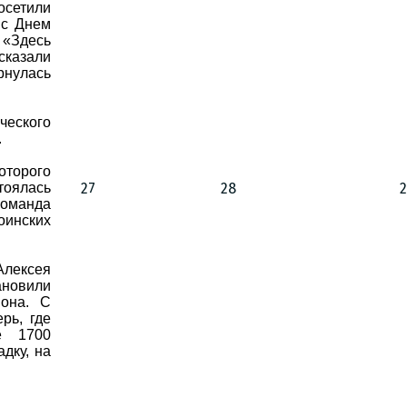
осетили
 с Днем
 «Здесь
сказали
рнулась
еского
.
оторого
тоялась
27
28
команда
оинских
Алексея
ановили
она. С
рь, где
е 1700
дку, на