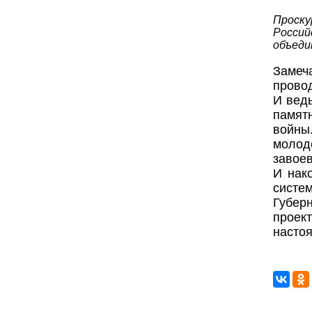
Проск
Росси
объеди
Замеч
провод
И ведь
памят
войны
молод
завоев
И нак
сист
Губер
проек
насто