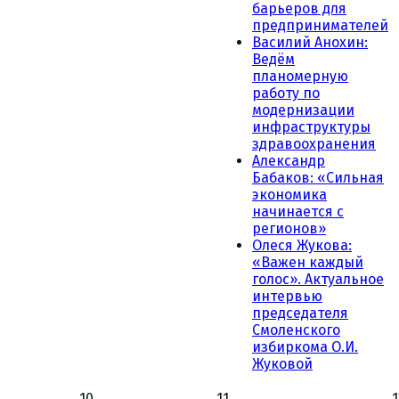
барьеров для
предпринимателей
Василий Анохин:
Ведём
планомерную
работу по
модернизации
инфраструктуры
здравоохранения
Александр
Бабаков: «Сильная
экономика
начинается с
регионов»
Олеся Жукова:
«Важен каждый
голос». Актуальное
интервью
председателя
Смоленского
избиркома О.И.
Жуковой
10
11
1