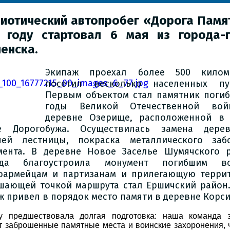
иотический автопробег «Дорога Памя
 году стартовал 6 мая из города-
енска.
Экипаж проехал более 500 киломе
посетил несколько населенных пун
Первым объектом стал памятник поги
годы Великой Отечественной во
деревне Озерище, расположенной в
е Дорогобужа. Осуществилась замена дерев
ней лестницы, покраска металлического за
мента. В деревне Новое Заселье Шумячского 
нда благоустроила монумент погибшим во
оармейцам и партизанам и прилегающую терри
шающей точкой маршрута стал Ершичский район.
ж привел в порядок место памяти в деревне Корси
у предшествовала долгая подготовка: наша команда 
т заброшенные памятные места и воинские захоронения, 