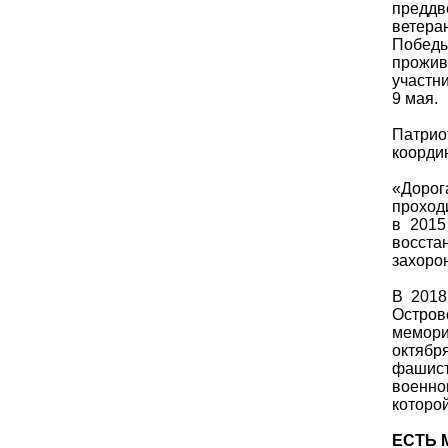
преддв
ветера
Победы
прожив
участн
9 мая.
Патри
коорди
«Дорог
проход
в 2015
восста
захоро
В 2018
Остров
мемор
октябр
фашис
военно
которой
ЕСТЬ