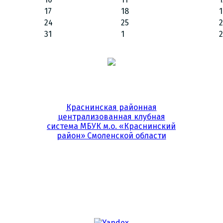
17
18
1
24
25
31
1
2
Краснинская районная
централизованная клубная
система МБУК м.о. «Краснинский
район» Смоленской области