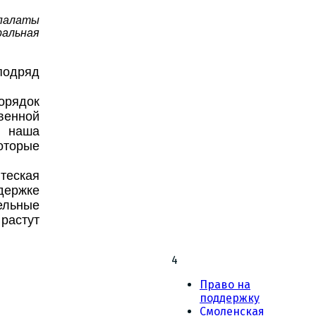
палаты
альная
подряд
порядок
венной
о наша
оторые
теская
ержке
ельные
растут
4
Право на
поддержку
Смоленская