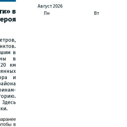
Август
2026
ти» в
Пн
Вт
героя
тров,
ктов.
бшим в
йны в
 20 км
янных
бора и
района
инам-
торию.
 Здесь
ки.
заранее
чтобы в