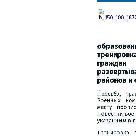
образова
трениров
гражда
развертыв
районов и 
Просьба, гр
Военных ком
месту пропи
Повестки воен
указанным в п
Тренировка 