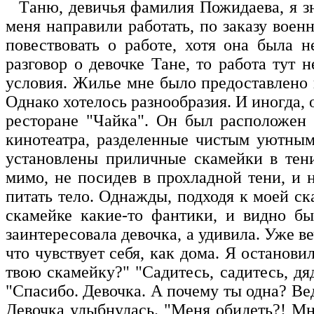
Т
аню, девичья фамилия Пожидаева, я зн
меня направили работать, по заказу воен
повествовать о работе, хотя она была 
разговор о девочке Тане, то работа тут
условия. Жилье мне было предоставлено в
Однако хотелось разнообразия. И иногда,
ресторане "Чайка". Он был расположен в
кинотеатра, разделенные чистым уютны
установлены приличные скамейки в тен
мимо, не посидев в прохладной тени, и 
питать тело. Однажды, подходя к моей с
скамейке какие-то фантики, и видно бы
заинтересовала девочка, а удивила. Уже ве
что чувствует себя, как дома. Я останови
твою скамейку?" "Садитесь, садитесь, дя
"Спасибо. Девочка. А почему ты одна? Вед
Девочка улыбнулась. "Меня обидеть?! Мне