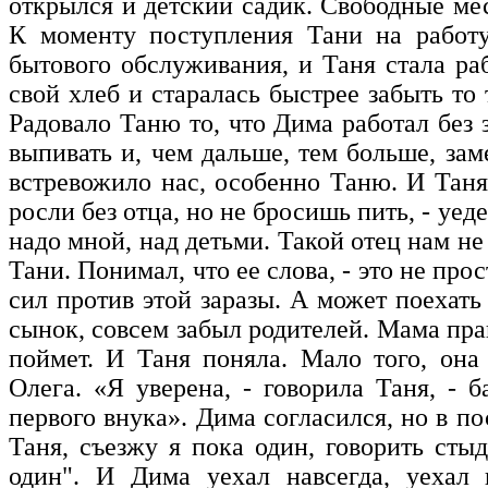
открылся и детский садик. Свободные мес
К моменту поступления Тани на работу
бытового обслуживания, и Таня стала ра
свой хлеб и старалась быстрее забыть то
Радовало Таню то, что Дима работал без з
выпивать и, чем дальше, тем больше, за
встревожило нас, особенно Таню. И Таня
росли без отца, но не бросишь пить, - уед
надо мной, над детьми. Такой отец нам н
Тани. Понимал, что ее слова, - это не про
сил против этой заразы. А может поехать
сынок, совсем забыл родителей. Мама прав
поймет. И Таня поняла. Мало того, он
Олега. «Я уверена, - говорила Таня, - 
первого внука». Дима согласился, но в п
Таня, съезжу я пока один, говорить сты
один". И Дима уехал навсегда, уехал 