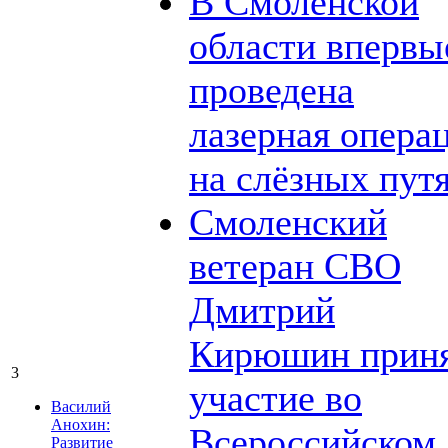
В Смоленской
области впервы
проведена
лазерная опера
на слёзных пут
Смоленский
ветеран СВО
Дмитрий
Кирюшин прин
3
участие во
Василий
Анохин:
Всероссийском
Развитие