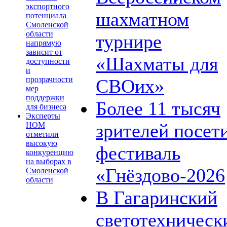
экспортного
шахматном
потенциала
Смоленской
области
турнире
напрямую
зависит от
«Шахматы для
доступности
и
прозрачности
СВОих»
мер
поддержки
Более 11 тысяч
для бизнеса
Эксперты
зрителей посет
НОМ
отметили
высокую
фестиваль
конкуренцию
на выборах в
«Гнёздово-2026
Смоленской
области
В Гагаринский
светотехническ