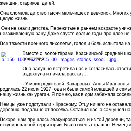
женщин, стариков, детей.
Она сломала детство тысяч мальчишек и девчонок. Многих
целую жизнь.
Они не знали детства. Пережитые в раннем возрасте униже
незаживающую рану. Даже спустя долгие годы прошлое не 
Все тяжести военного лихолетья, голод и боль испытала н
Вместе с волонтёрами Краснинской средней шко
рождения…
Она радушно встретила нас и согласилась ответ
вздохнула и начала рассказ…
- У моих родителей Захаровых Анны Ивановны и
родилась 22 июля 1927 года и была самой младшей в семье
нашу жизнь как ураган. Я помню, как в дом забежала сосе
Немцы уже подступали к Красному. Отцу ничего не оставал
деревню, подальше от поселка. Оставил нас, а сам ушел на
Вскоре нам пришлось эвакуироваться и из той деревни, т
оккупированной территории. Было очень страшно. Немецки