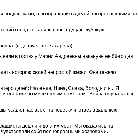
они подростками, а возвращались домой повзрослевшими на
яющий голод оставили в их сердцах глубокую
олова (в девичестве Захарова).
али в гостях у Марии Андреевны накануне ее 89-го дня
дать историю своей непростой жизни. Она тяжело
еро детей: Надежда, Нина, Слава, Володя и я . Я
с, и мы тоже по мере сил им помогали. Война ворвалась в
дь, усадил нас всех на повозку и отвез в дальнюю
фашисты дошли и до этих мест. Мы оказались на
, чувствовали себя полноправными хозяевами.