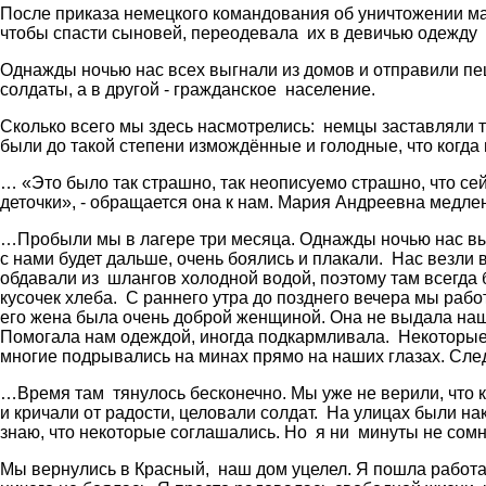
После приказа немецкого командования об уничтожении ма
чтобы спасти сыновей, переодевала их в девичью одежду и
Однажды ночью нас всех выгнали из домов и отправили пе
солдаты, а в другой - гражданское население.
Сколько всего мы здесь насмотрелись: немцы заставляли т
были до такой степени измождённые и голодные, что когда 
… «Это было так страшно, так неописуемо страшно, что сейч
деточки», - обращается она к нам. Мария Андреевна медлен
…Пробыли мы в лагере три месяца. Однажды ночью нас выгн
с нами будет дальше, очень боялись и плакали. Нас везли 
обдавали из шлангов холодной водой, поэтому там всегда 
кусочек хлеба. С раннего утра до позднего вечера мы раб
его жена была очень доброй женщиной. Она не выдала наших
Помогала нам одеждой, иногда подкармливала. Некоторые
многие подрывались на минах прямо на наших глазах. След
…Время там тянулось бесконечно. Мы уже не верили, что к
и кричали от радости, целовали солдат. На улицах были на
знаю, что некоторые соглашались. Но я ни минуты не сомн
Мы вернулись в Красный, наш дом уцелел. Я пошла работать