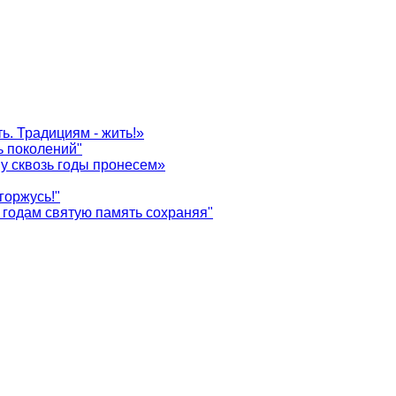
ь. Традициям - жить!»
ь поколений"
у сквозь годы пронесем»
горжусь!"
годам святую память сохраняя"