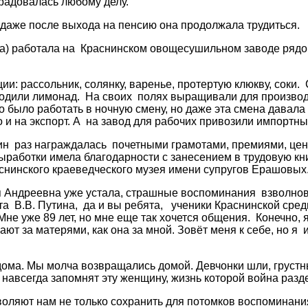
 радовалась любому делу.
 даже после выхода на пенсию она продолжала трудиться.
) работала на Краснинском овощесушильном заводе рядово
и: рассольник, солянку, варенье, протертую клюкву, соки. 
одили лимонад. На своих полях выращивали для производс
 было работать в ночную смену, но даже эта смена давала 
 и на экспорт. А на завод для рабочих привозили импортн
н раз награждалась почетными грамотами, премиями, цен
работки имела благодарности с занесением в трудовую кн
аснинского краеведческого музея имени супругов Ерашовых
я Андреевна уже устала, страшные воспоминания взволнова
 В.В. Путина, да и вы ребята, ученики Краснинской средн
не уже 89 лет, но мне еще так хочется общения. Конечно, 
ют за матерями, как она за мной. Зовёт меня к себе, но я и
 дома. Мы молча возвращались домой. Девчонки шли, грустн
навсегда запомнят эту женщину, жизнь которой война разд
воляют нам не только сохранить для потомков воспоминани