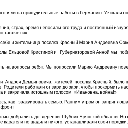
 угоняли на принудительные работы в Германию. Уезжали 
ния, страх, бремя непосильного труда и постоянный изнур
оставляет их.
а себе и жительница поселка Красный Мария Андреевна Сок
лы Ельцовой Кристиной и Губернаторовой Анной мы побыв
ить на вопросы ребят. Мы попросили Марию Андреевну пове
 Андрея Демьяновича, жителей поселка Красный, было пят
. Родители работали от зари до зари, чтобы прокормить на
дка и закричала истошным голосом: «Ивановна, война!»
ось, как эвакуировать семью. Ранним утром он запряг лоша
 фронт.
ак мы добрались до деревни Шубник Брянской области. Но 
е каратели не щадили никого, устанавливали свои порядки