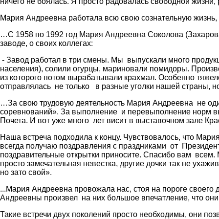
ничего не боялась. Я просто радовалась свободной жизни,
Мария Андреевна работала всю свою сознательную жизнь,
…С 1958 по 1992 год Мария Андреевна Соколова (Захарова
заводе, о своих коллегах:
- Завод работал в три смены. Мы выпускали много продукци
населения), солили огурцы, мариновали помидоры. Произв
из которого потом вырабатывали крахмал. Особенно тяжело
отправлялась не только в разные уголки нашей страны, но
…За свою трудовую деятельность Мария Андреевна не оди
соревнований». За выполнение и перевыполнение норм вы
Почета. И вот уже много лет висит в выставочном зале Кр
Наша встреча подходила к концу. Чувствовалось, что Мари
всегда получаю поздравления с праздниками от Президента
поздравительные открытки приносите. Спасибо вам всем. М
просто замечательная невестка, другие дочки так не ухажива
но зато свой».
...Мария Андреевна провожала нас, стоя на пороге своего
Андреевны произвел на них большое впечатление, что они 
Такие встречи двух поколений просто необходимы, они поз