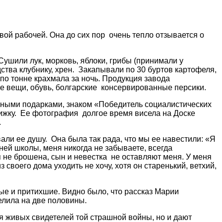
й рабочей. Она до сих пор очень тепло отзывается о
Сушили лук, морковь, яблоки, грибы (принимали у
тва клубнику, хрен. Закапывали по 30 буртов картофеля,
по тонне крахмала за ночь. Продукция завода
ые вещи, обувь, болгарские консервированные персики.
ными подарками, знаком «Победитель социалистических
ижку. Ее фотография долгое время висела на Доске
.
ли ее душу. Она была так рада, что мы ее навестили: «Я
ей школы, меня никогда не забываете, всегда
я не брошена, сын и невестка не оставляют меня. У меня
з своего дома уходить не хочу, хотя он старенький, ветхий,
ые и притихшие. Видно было, что рассказ Марии
елила на две половины.
я живых свидетелей той страшной войны, но и дают