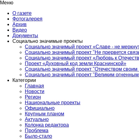
Меню
О газете
Фотогалерея
Архив
Видео
Документы
Социально значимые проекты
Социально значимый проект «Славе - не меркнут
Социально значимый проект "Не прервется связ
Социально значимый проект «Любовь к Отечеств
Проект «Духовный код земли Краснинской»
Социально значимый проект "Отечеством своим 
Социально значимый проект "Великим огненным 
Категории
Главная
Новости
Регион
Национальные проекты
Официально
Крупным планом
Актуально
Колонка редактора
Проблема
Было-стало