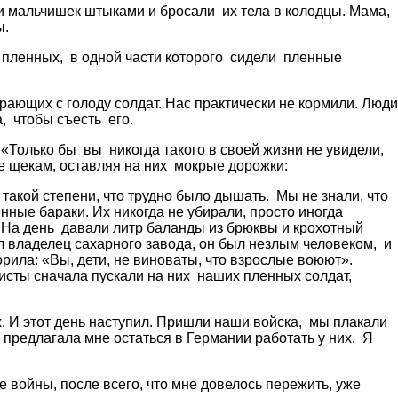
и мальчишек штыками и бросали их тела в колодцы. Мама,
ы.
 пленных, в одной части которого сидели пленные
рающих с голоду солдат. Нас практически не кормили. Люди
, чтобы съесть его.
. «Только бы вы никогда такого в своей жизни не увидели,
ее щекам, оставляя на них мокрые дорожки:
такой степени, что трудно было дышать. Мы не знали, что
нные бараки. Их никогда не убирали, просто иногда
. На день давали литр баланды из брюквы и крохотный
л владелец сахарного завода, он был незлым человеком, и
орила: «Вы, дети, не виноваты, что взрослые воюют».
сты сначала пускали на них наших пленных солдат,
х. И этот день наступил. Пришли наши войска, мы плакали
 предлагала мне остаться в Германии работать у них. Я
 войны, после всего, что мне довелось пережить, уже