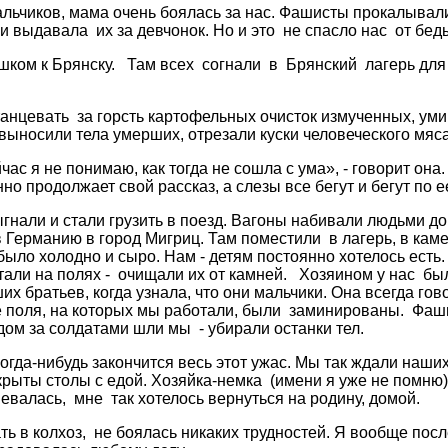
льчиков, мама очень боялась за нас. Фашисты прокалывал
 выдавала их за девчонок. Но и это не спасло нас от бед
шком к Брянску. Там всех согнали в Брянский лагерь для
анцевать за горсть картофельных очисток измученных, уми
выносили тела умерших, отрезали куски человеческого мяса
ас я не понимаю, как тогда не сошла с ума», - говорит она
но продолжает свой рассказ, а слезы все бегут и бегут по 
али и стали грузить в поезд. Вагоны набивали людьми до 
в Германию в город Мигриц. Там поместили в лагерь, в каме
было холодно и сыро. Нам - детям постоянно хотелось есть
отали на полях - очищали их от камней. Хозяином у нас бы
 братьев, когда узнала, что они мальчики. Она всегда гов
 поля, на которых мы работали, были заминированы. Фаши
ом за солдатами шли мы - убирали останки тел.
огда-нибудь закончится весь этот ужас. Мы так ждали наши
крыты столы с едой. Хозяйка-немка (имени я уже не помню)
евалась, мне так хотелось вернуться на родину, домой.
 в колхоз, не боялась никаких трудностей. Я вообще после