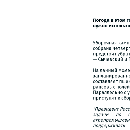
Погода в этом г
нужно использо
Уборочная камп
собрана четверт
предстоит убрат
— Сычевский и 
На данный момен
запланированног
составляет пшен
рапсовых полей, 
Параллельно с у
приступят к сбо
"Президент Росс
задачи по об
агропромышле
поддерживать 