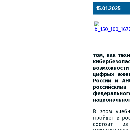
15.01.2025
том, как тех
кибербезопа
возможности
цифры» ежег
России и АН
российски
федеральн
национальног
В этом учеб
пройдет в ро
состоит из 