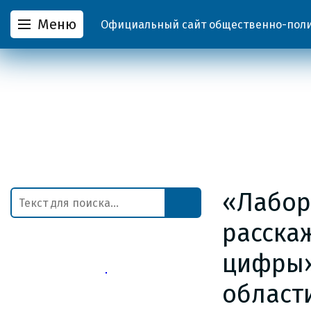
Меню
Официальный сайт общественно-полит
«Лабор
расска
цифры»
област