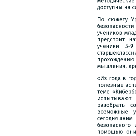
методические
доступны на 
По сюжету Ур
безопасности
учеников млад
предстоит н
ученики 5-9
старшеклас
прохождению 
мышления, кр
«Из года в г
полезные асп
теме «Киберб
испытывают
разобрать с
возможные у
сегодняшним
безопасного 
помощью они 