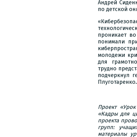
Андрей Сиден
по детской он
«Кибербезоп
технологиче
проникает во
понимали при
киберпростра
молодежи кри
для грамотн
трудно предст
подчеркнул г
Плуготаренко.
Проект «Урок
«Кадры для ц
проекта прово
групп: учащ
материалы ур