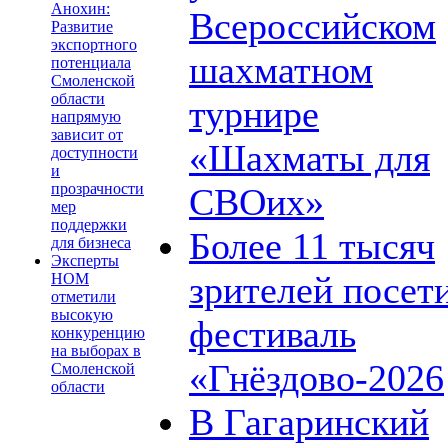
Анохин:
Всероссийском
Развитие
экспортного
шахматном
потенциала
Смоленской
области
турнире
напрямую
зависит от
«Шахматы для
доступности
и
прозрачности
СВОих»
мер
поддержки
Более 11 тысяч
для бизнеса
Эксперты
зрителей посет
НОМ
отметили
высокую
фестиваль
конкуренцию
на выборах в
«Гнёздово-2026
Смоленской
области
В Гагаринский