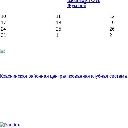
избиркома О.И.
Жуковой
10
11
12
17
18
19
24
25
26
31
1
2
Краснинская районная централизованная клубная система