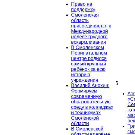
Право на
поддержку
Смоленская
область
присоединяется к
Международной
неделе грудного
вскармливания
В Смоленском
Перинатальном
центре родился
самый крупный
ребёнок за всю
историю
учреждения
5
Василий Анохин:
Формируем
Аэ
современную
«С
образовательную
Се
среду в колледжах
гот
и техникумах
ма
Смоленской
ре
области
Тр
В Смоленской
см
области впервые