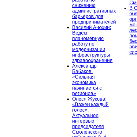
См
снижению
В 
административных
об
барьеров для
ор
предпринимателей
мо
Василий Анохин:
лес
Ведём
по
планомерную
бе
работу по
ав
модернизации
си
инфраструктуры
здравоохранения
Александр
Бабаков:
«Сильная
экономика
начинается с
регионов»
Олеся Жукова:
«Важен каждый
голос».
Актуальное
интервью
председателя
Смоленского