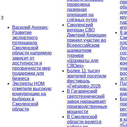
пр
проведена
об
лазерная
дл
операция на
кр
3
слёзных путях
па
Смоленский
Василий Анохин:
иг
ветеран СВО
Развитие
8 а
Дмитрий Кирюшин
экспортного
См
принял участие во
потенциала
пл
Всероссийском
Смоленской
Ле
шахматном
области напрямую
сос
турнире
зависит от
бо
«Шахматы для
доступности и
кон
СВОих»
прозрачности мер
уча
Более 11 тысяч
поддержки для
ро
зрителей посетили
бизнеса
эс
фестиваль
Эксперты НОМ
Па
«Гнёздово-2026
отметили высокую
на
В Гагаринский
конкуренцию на
ид
светотехнический
выборах в
Бо
завод наращивает
Смоленской
пр
производственные
области
ре
мощности
пр
В Смоленской
в к
области ведется
«С
работа по