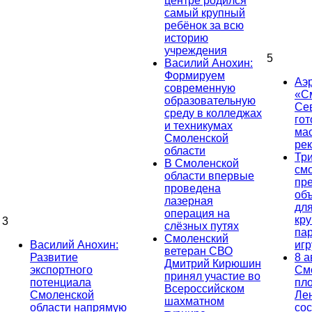
центре родился
самый крупный
ребёнок за всю
историю
учреждения
5
Василий Анохин:
Формируем
Аэ
современную
«С
образовательную
Се
среду в колледжах
гот
и техникумах
ма
Смоленской
ре
области
Тр
В Смоленской
см
области впервые
пр
проведена
об
лазерная
дл
операция на
кр
3
слёзных путях
па
Смоленский
Василий Анохин:
иг
ветеран СВО
Развитие
8 а
Дмитрий Кирюшин
экспортного
См
принял участие во
потенциала
пл
Всероссийском
Смоленской
Ле
шахматном
области напрямую
сос