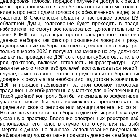
дешифровки голосов, порядок получения доступа к расши
меры предпринимаются для безопасности системы голосо
видеть процесс подачи голосов (в обезличенном виде), а
участков. В Смоленской области в настоящее время ДЭ
областной Думы, голосование будет проходить в тради
избиратели не смогут воспользоваться дополнительным с
лице КПРФ, выступающая против электронного голосова
данных выборах как фактор повышения доверия к резуль
одновременные выборы высшего должностного лица реги
только в марте 2023 г. получил назначение на эту должно
заявки на проведение ДЭГ со стороны субъектов, а те, в
ряд факторов, включая готовность инфраструктуры, до
значительного числа избирателей воспользоваться новой
случае, самое главное - чтобы в предстоящих выборах пр
доверия к результатам необходимо подготовить значител
ДЭГ и порядок наблюдения за этой формой голосова
традиционных избирательных участках для обеспечения п
Такой двойной контроль был бы максимально эффективен
участков, могли бы дать возможность проголосовать н
пределами своего региона или муниципалитета, но хотят
Новые возможности по сбору подписей через Госуслуги
указанную практику. Введение электронных реестров из
использован его голос в случае его отсутствия на вы
"мёртвых душах" на выборах. Использование видеонаблюд
наблюдатели) должно также повысить доверие к выборам.