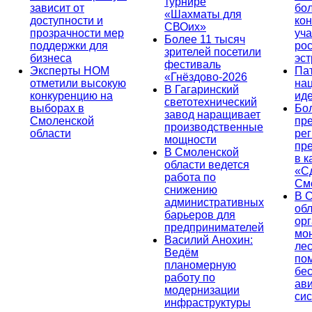
турнире
зависит от
бо
«Шахматы для
доступности и
кон
СВОих»
прозрачности мер
уча
Более 11 тысяч
поддержки для
ро
зрителей посетили
бизнеса
эс
фестиваль
Эксперты НОМ
Па
«Гнёздово-2026
отметили высокую
на
В Гагаринский
конкуренцию на
ид
светотехнический
выборах в
Бо
завод наращивает
Смоленской
пр
производственные
области
ре
мощности
пр
В Смоленской
в к
области ведется
«С
работа по
См
снижению
В 
административных
об
барьеров для
ор
предпринимателей
мо
Василий Анохин:
лес
Ведём
по
планомерную
бе
работу по
ав
модернизации
си
инфраструктуры