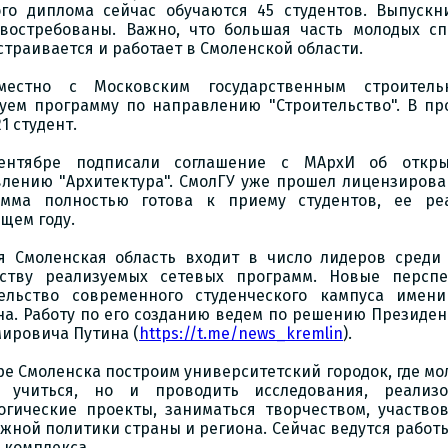
го диплома сейчас обучаются 45 студентов. Выпуск
востребованы. Важно, что большая часть молодых с
страивается и работает в Смоленской области.
местно с Московским государственным строитель
уем программу по направлению "Строительство". В пр
1 студент.
ентябре подписали соглашение с МАрхИ об откр
лению "Архитектура". СмолГУ уже прошел лицензирова
амма полностью готова к приему студентов, ее р
щем году.
я Смоленская область входит в число лидеров среди
еству реализуемых сетевых программ. Новые персп
тельство современного студенческого кампуса имен
на. Работу по его созданию ведем по решению Президе
ировича Путина (
https://t.me/news_kremlin
).
ре Смоленска построим университетский городок, где мо
о учиться, но и проводить исследования, реализ
огические проекты, заниматься творчеством, участво
жной политики страны и региона. Сейчас ведутся рабо
 комплекса.