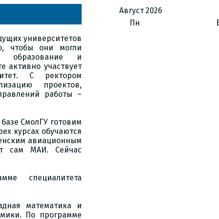
Август
2026
Пн
дущих университетов
, чтобы они могли
ое образование и
те активно участвует
ситет. С ректором
изацию проектов,
правлений работы –
 базе СмолГУ готовим
рех курсах обучаются
оленским авиационным
ет сам МАИ. Сейчас
рамме специалитета
адная математика и
мики. По программе