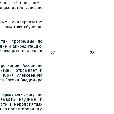
ники этой программы
пециалистов успешно
ным университетом
ошлом году обучение
ытии программы по
ние и аккредитацию.
еализацию начнем в
27
28
 регионов России по
ективы открывает и
и Юрия Алексеевича
нта России Владимира
лодые люди смогут не
овывать научные и
вать в мероприятиях
ты по проектированию