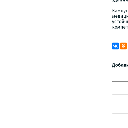
Кампу
медиц
устойч
компет
Добав