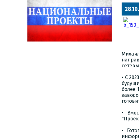
28.10
Михаи
напра
сетевы
• С 20
будущи
более 
завод
готови
• Вме
"Проек
• Гот
информ