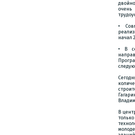
двойно
очень 
трудоу
• Сов
реализ
начал 2
• В с
направ
Прогр
следую
Сегодн
колич
строи
Гагари
Владим
В цент
тольк
технол
молоде
зданий