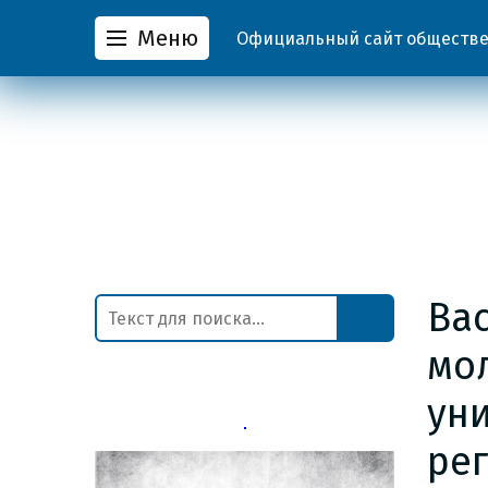
Меню
Официальный сайт обществен
Ва
мо
ун
ре