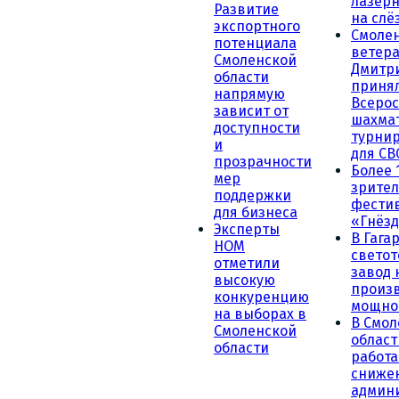
лазерн
Развитие
на слё
экспортного
Смоле
потенциала
ветера
Смоленской
Дмитр
области
принял
напрямую
Всеро
зависит от
шахма
доступности
турни
и
для СВ
прозрачности
Более 
мер
зрител
поддержки
фести
для бизнеса
«Гнёзд
Эксперты
В Гага
НОМ
светот
отметили
завод
высокую
произ
конкуренцию
мощно
на выборах в
В Смол
Смоленской
област
области
работа
сниже
админ