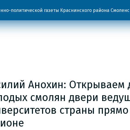
но-политической газеты Краснинского района Смоленс
силий Анохин: Открываем 
лодых смолян двери веду
иверситетов страны прямо
гионе