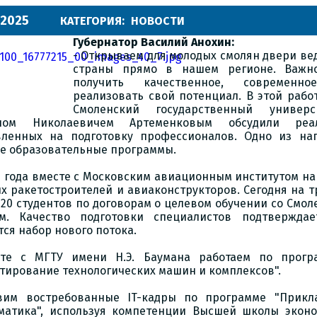
.2025
КАТЕГОРИЯ:
НОВОСТИ
Губернатор Василий Анохин:
- Открываем для молодых смолян двери ве
страны прямо в нашем регионе. Важно
получить качественное, современн
реализовать свой потенциал. В этой рабо
Смоленский государственный универ
лом Николаевичем Артеменковым обсудили реал
вленных на подготовку профессионалов. Одно из на
е образовательные программы.
23 года вместе с Московским авиационным институтом на
х ракетостроителей и авиаконструкторов. Сегодня на т
120 студентов по договорам о целевом обучении со См
ом. Качество подготовки специалистов подтвержда
тся набор нового потока.
сте с МГТУ имени Н.Э. Баумана работаем по прог
тирование технологических машин и комплексов".
овим востребованные IT-кадры по программе "Прикл
атика", используя компетенции Высшей школы эконо