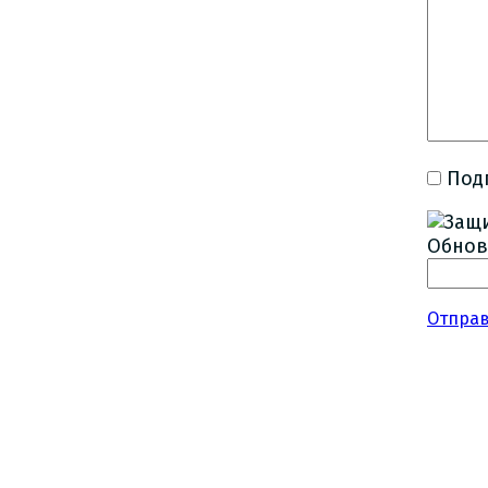
Под
Обнов
Отпра