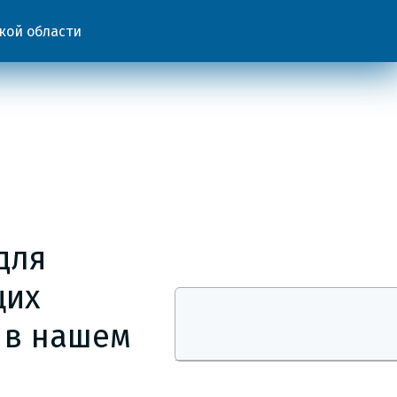
кой области
для
щих
 в нашем