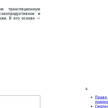
и: трансляционную
сокопродуктивное и
рии. В его основе —
4
Право 
подде
Смоле