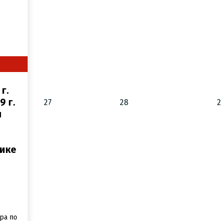
 г.
9 г.
27
28
я
ике
й
ра по