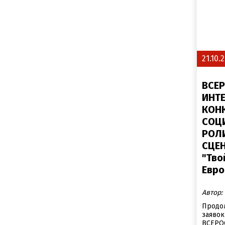
21.10.
ВСЕ
ИНТЕ
КОН
СОЦ
РОЛ
СЦЕ
"Тво
Евро
Автор:
Продо
заявок
ВСЕРО