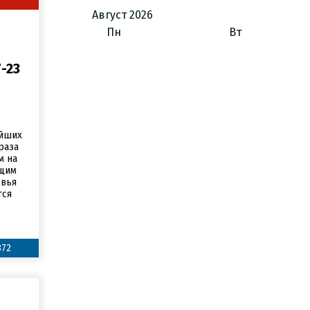
Август
2026
Пн
Вт
-23
ейших
раза
м на
щим
овья
тся
872