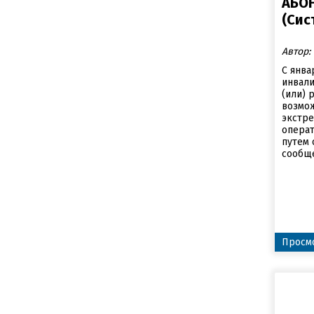
АБО
(Сис
Автор:
С янва
инвали
(или) 
возмо
экстр
опера
путем 
сообще
Просмо