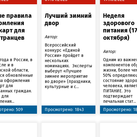
ые правила
Лучший зимний
Неделя
рмления
двор
здорового
карт для
питания (17
транцев
октября)
Автор:
Всероссийский
конкурс «Единой
Автор:
России» пройдет в
 года в России, в
Одним из важн
нескольких
сле и в
компонентов об
номинациях. Эксперты
ской области,
жизни, более че
выберут «Лучшее
тся обновлённые
50% определяю
зимнее мероприятие
ла оформления
состояние здор
во дворе» (праздники,
рт для
человека, являе
культурные и с...
анных граждан.
ПИТАНИЕ. Это
 для
подтверждает
ения...
печальная стат...
трено: 509
Просмотрено: 1843
Просмотрено: 1