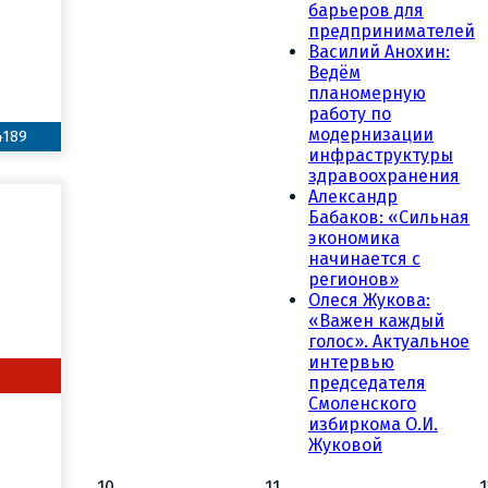
барьеров для
предпринимателей
Василий Анохин:
Ведём
планомерную
работу по
модернизации
4189
инфраструктуры
здравоохранения
Александр
Бабаков: «Сильная
экономика
начинается с
регионов»
Олеся Жукова:
«Важен каждый
голос». Актуальное
интервью
председателя
Смоленского
избиркома О.И.
Жуковой
10
11
1