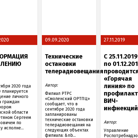
2020
09.09.2020
27.11.2019
ОРМАЦИЯ
Технические
C 25.11.2019
ЕЛЕНИЮ
остановки
по 01.12.201
телерадиовещания
проводитс
«Горячая
линия» по
Автор:
тября 2020 года
0 планируется
профилакт
Филиал РТРС
ение личного
«Смоленский ОРТПЦ»
ВИЧ-
а граждан
сообщает, что в
рором
инфнекци
сентябре 2020 года
ской области
запланированы
етяном Сергеем
технические остановки
Автор:
овичем по
телерадиовещания на
у исполне...
следующих объектах
Управление
филиала: &nb...
Роспотребнадзо