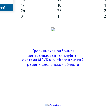
17
18
1
7445
24
25
31
1
2
Краснинская районная
централизованная клубная
система МБУК м.о. «Краснинский
район» Смоленской области