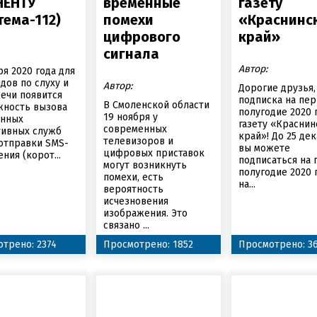
НЕНТУ
временные
газету
тема-112)
помехи
«Краснинс
цифрового
край»
сигнала
Автор:
ря 2020 года для
дов по слуху и
Автор:
Дорогие друзья,
речи появится
подписка на пе
В Смоленской области
жность вызова
полугодие 2020 
19 ноября у
енных
газету «Краснин
современных
тивных служб
край»! До 25 де
телевизоров и
отправки SMS-
вы можете
цифровых приставок
ния (корот...
подписаться на
могут возникнуть
полугодие 2020 
помехи, есть
на...
вероятность
исчезновения
изображения. Это
связано ...
трено: 2374
Просмотрено: 1852
Просмотрено: 3