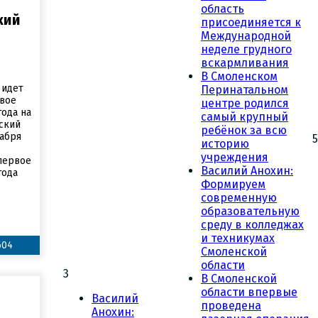
область
кий
присоединяется к
Международной
неделе грудного
вскармливания
В Смоленском
 идет
Перинатальном
рвое
центре родился
года на
самый крупный
ский
ребёнок за всю
кабря
5
историю
учреждения
 первое
Василий Анохин:
года
Формируем
современную
образовательную
среду в колледжах
и техникумах
604
Смоленской
области
3
В Смоленской
области впервые
Василий
проведена
Анохин: