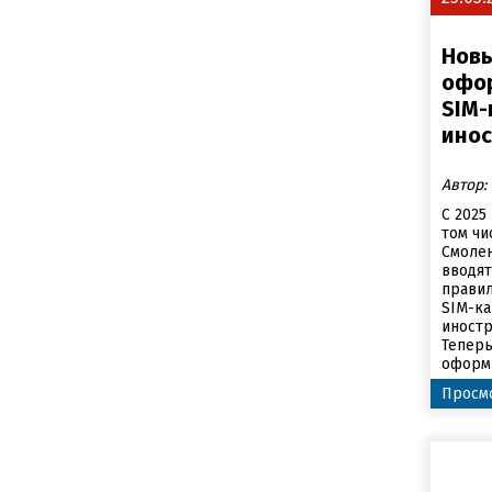
Нов
офо
SIM-
инос
Автор:
С 2025
том чи
Смолен
вводя
прави
SIM-ка
иностр
Теперь
оформл
Просмо