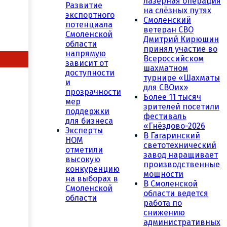
лазерная операция
Развитие
на слёзных путях
экспортного
Смоленский
потенциала
ветеран СВО
Смоленской
Дмитрий Кирюшин
области
принял участие во
напрямую
Всероссийском
зависит от
шахматном
доступности
турнире «Шахматы
и
для СВОих»
прозрачности
Более 11 тысяч
мер
зрителей посетили
поддержки
фестиваль
для бизнеса
«Гнёздово-2026
Эксперты
В Гагаринский
НОМ
светотехнический
отметили
завод наращивает
высокую
производственные
конкуренцию
мощности
на выборах в
В Смоленской
Смоленской
области ведется
области
работа по
снижению
административных