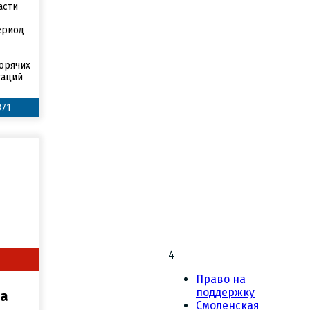
асти
ериод
горячих
таций
871
4
Право на
поддержку
на
Смоленская