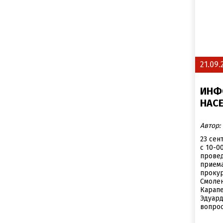
21.09.
ИНФ
НАС
Автор:
23 сен
с 10-0
провед
прием
проку
Смолен
Карап
Эдуард
вопрос