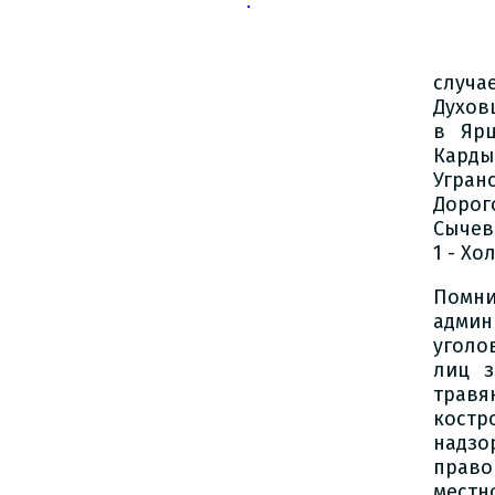
случа
Духовщ
в Ярц
Кард
Угранс
Дорог
Сычевс
1 - Х
Помни
админ
уголо
лиц з
травя
костр
надз
право
местн