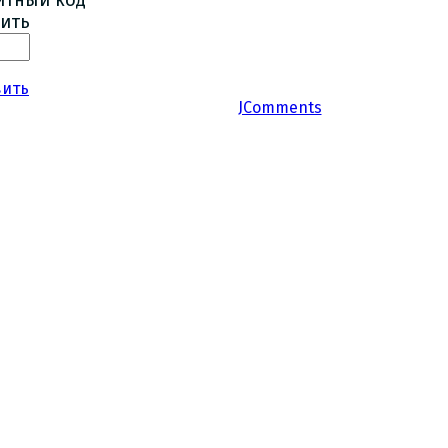
ить
вить
JComments