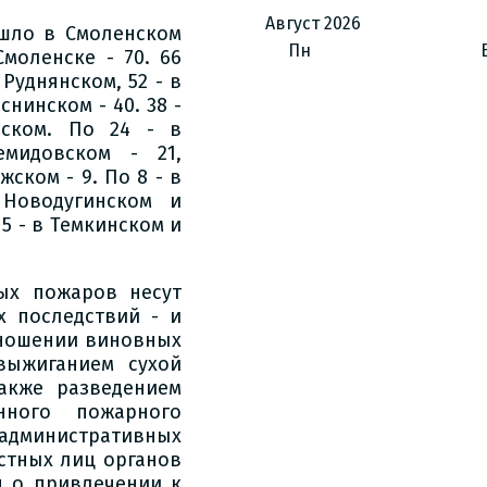
Август
2026
шло в Смоленском
Пн
Смоленске - 70. 66
Руднянском, 52 - в
нинском - 40. 38 -
чском. По 24 - в
мидовском - 21,
жском - 9. По 8 - в
Новодугинском и
5 - в Темкинском и
ых пожаров несут
х последствий - и
тношении виновных
выжиганием сухой
также разведением
нного пожарного
инистративных
стных лиц органов
я о привлечении к