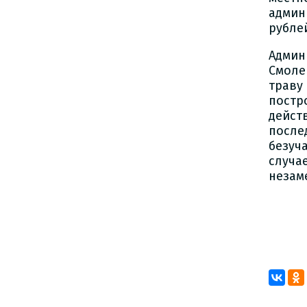
админ
рубле
Админ
Смоле
траву
постр
дейст
после
безуч
случа
незам