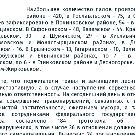
Наибольшее количество палов произо
районе - 420, в Рославльском - 75, в 
ев зафиксировано в Починковском районе, 54 - в 
инском. В Сафоновском - 48, Вяземском - 44, Крас
евском, 30 - в Шумячском, 29 - в Хислави
ымовском и Монастырщинском районах, в Де
ком - 16. В Ершичском - 13, Гагаринском - 10, Вели
обужском и Ельнинском районах, по 7 - в 
ком, по 6 - в Глинковском районе и Десногорске. 
олм-Жирковском.
те, что поджигатели травы и зачинщики лесн
истративную, а в случае наступления серьезны
вную ответственность. На сегодняшний день в о
а совершение правонарушений, связанных с 
нистой растительности, сжиганием мусора, а 
ов сотрудниками федерального государстве
ора составлено 184 протокола об адм
нарушениях, в том числе 36 в отношении должно
ого самоуправления. Вынесено 24 постановлени