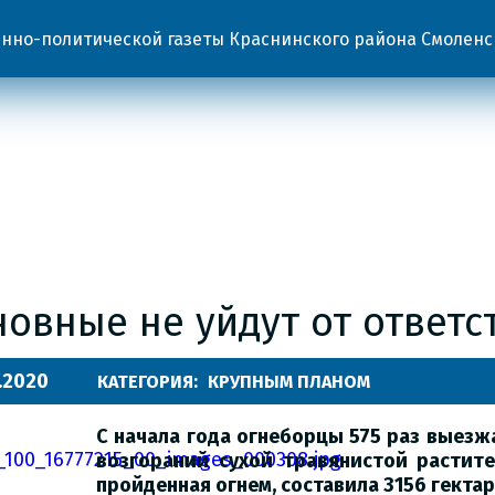
но-политической газеты Краснинского района Смоленс
овные не уйдут от ответс
.2020
КАТЕГОРИЯ:
КРУПНЫМ ПЛАНОМ
С начала года огнеборцы 575 раз выез
возгораний сухой травянистой растите
пройденная огнем, составила 3156 гектар