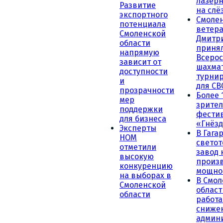
лазерн
Развитие
на слё
экспортного
Смоле
потенциала
ветера
Смоленской
Дмитр
области
принял
напрямую
Всеро
зависит от
шахма
доступности
турни
и
для СВ
прозрачности
Более 
мер
зрител
поддержки
фести
для бизнеса
«Гнёзд
Эксперты
В Гага
НОМ
светот
отметили
завод
высокую
произ
конкуренцию
мощно
на выборах в
В Смол
Смоленской
област
области
работа
сниже
админ