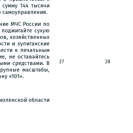
 сумму 144 тысячи
о самоуправления.
ние МЧС России по
 поджигайте сухую
мов, хозяйственных
сти и хулиганские
вести к печальным
е, не оставайтесь
27
28
ыми средствами. В
крупные масштабы,
ну «101».
моленской области