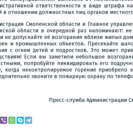
истративной ответственности в виде штрафа на
й в отношении должностных лиц органов местног
истрация Смоленской области и Главное управле
нской области в очередной раз напоминают: не
 и не допускайте её возгорания вблизи жилых до
оек и промышленных объектов. Пресекайте шало
вия с огнем детей и подростков. Это может при
дствиям! Если вы заметили небольшое возгорани
астными, попробуйте ликвидировать его подручн
е, когда неконтролируемое горение приобрело 
едлительно звоните в пожарную охрану по телефо
Пресс-служба Администрации С