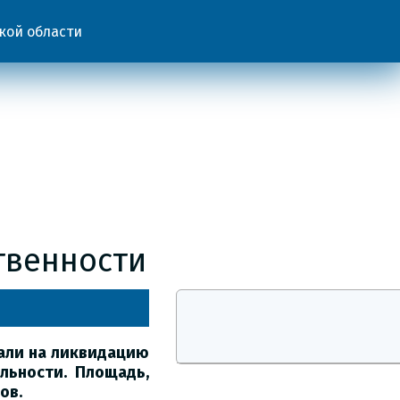
кой области
твенности
жали на ликвидацию
льности. Площадь,
ов.