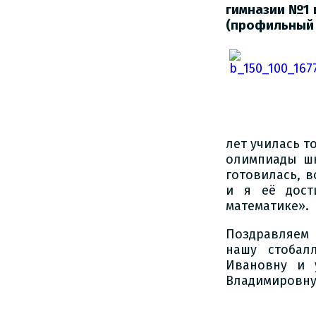
гимназии №1 и
(профильный 
лет училась т
олимпиады шк
готовилась, в
и я её дост
математике».
Поздравляем 
нашу стобал
Ивановну и 
Владимировну