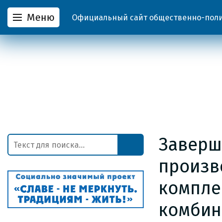
Меню
Официальный сайт общественно-полит
Заверш
произв
компле
комбин