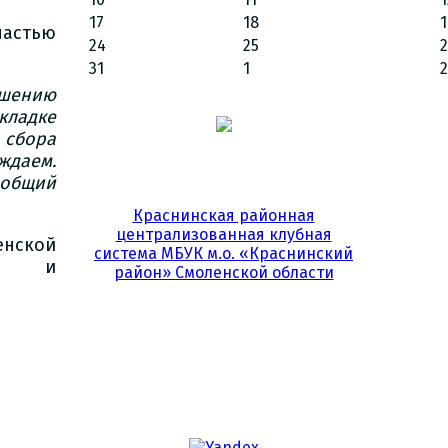
17
18
1
астью
24
25
31
1
2
чшению
кладке
 сбора
ждаем.
 общий
Краснинская районная
централизованная клубная
нской
система МБУК м.о. «Краснинский
) и
район» Смоленской области