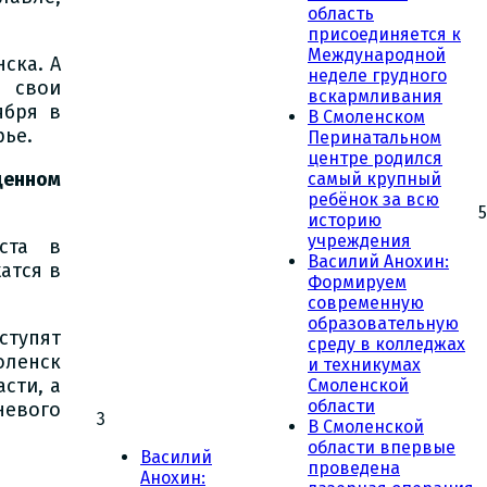
область
присоединяется к
Международной
ска. А
неделе грудного
 свои
вскармливания
ября в
В Смоленском
рье.
Перинатальном
центре родился
щенном
самый крупный
ребёнок за всю
5
историю
учреждения
ста в
Василий Анохин:
атся в
Формируем
современную
образовательную
тупят
среду в колледжах
ленск
и техникумах
сти, а
Смоленской
области
невого
3
В Смоленской
области впервые
Василий
проведена
Анохин: