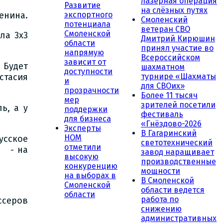
лазерная операция
Развитие
на слёзных путях
енина.
экспортного
Смоленский
потенциала
ветеран СВО
Смоленской
ла 3х3
Дмитрий Кирюшин
области
принял участие во
напрямую
Всероссийском
зависит от
 Будет
шахматном
доступности
стасия
турнире «Шахматы
и
для СВОих»
прозрачности
Более 11 тысяч
мер
зрителей посетили
ь, а у
поддержки
фестиваль
для бизнеса
«Гнёздово-2026
Эксперты
В Гагаринский
НОМ
усское
светотехнический
отметили
я - на
завод наращивает
высокую
производственные
конкуренцию
мощности
на выборах в
В Смоленской
Смоленской
области ведется
области
работа по
ссеров
снижению
административных