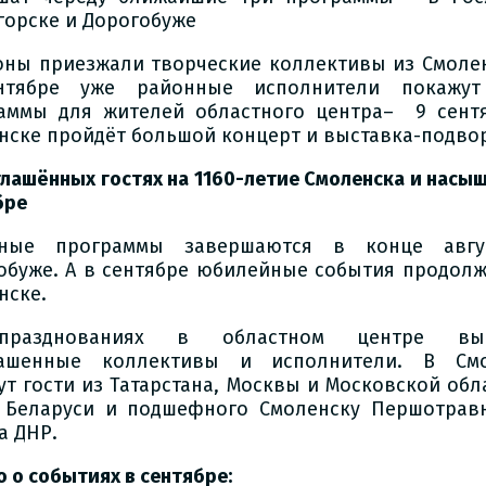
горске и Дорогобуже
оны приезжали творческие коллективы из Смолен
нтябре уже районные исполнители покажут
аммы для жителей областного центра– 9 сент
нске пройдёт большой концерт и выставка-подво
глашённых гостях на 1160-летие Смоленска и насы
бре
нные программы завершаются в конце авгу
обуже. А в сентябре юбилейные события продолж
нске.
разднованиях в областном центре выс
лашенные коллективы и исполнители. В Смо
ут гости из Татарстана, Москвы и Московской обла
 Беларуси и подшефного Смоленску Першотрав
а ДНР.
 о событиях в сентябре: