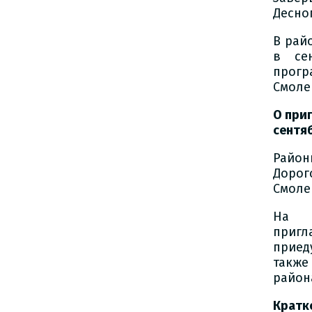
Десно
В рай
в се
прогр
Смоле
О при
сентя
Райо
Дорог
Смоле
На п
приг
приед
также
район
Кратко