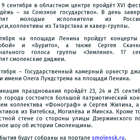
о 9 сентября в областном центре пройдёт XVI фес
дёжь – за Союзное государство». В день заве
упят молодые исполнители из Росс
уси,коллективы из Татарстана и кавер-группы.
тября на площади Ленина пройдут концерты
робой» и «Бурито», а также Сергея Скачк
нального голоса группы «Земляне». 17 сен
пят смоленские диджеи.
нтября – Государственный камерный оркестр дж
и имени Олега Лундстрема на площади Ленина.
инация празднования пройдёт 23, 24 и 25 сентя
е города состоится большой патриотический кон
ием коллектива «Фонограф» и Сергея Жилина, а
ктивов из Витебска, Могилёва и Минска. Кроме то
стной стене со стороны улицы Дзержинского п
ное шоу об истории Смоленщины.
обытия будут собраны на портале
smolensk.ru
.