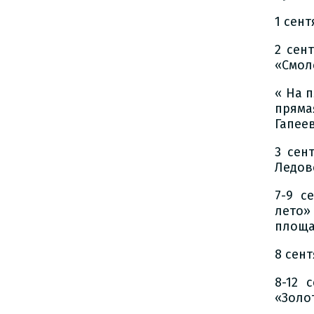
1 сен
2 сен
«Смол
« На 
пряма
Гапеев
3 сен
Ледов
7-9 с
лето»
площа
8 сен
8-12 
«Золо