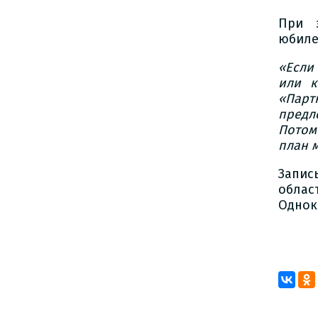
При 
юбиле
«Если
или к
«Пар
предл
Потом
план 
Запис
обл
Однок