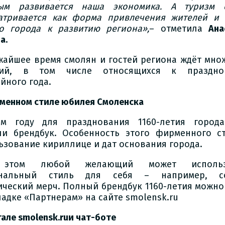
ым развивается наша экономика. А туризм 
атривается как форма привлечения жителей и 
о города к развитию региона»,
– отметила
Ана
а.
жайшее время смолян и гостей региона ждёт мно
тий, в том числе относящихся к праздно
йного года.
менном стиле юбилея Смоленска
м году для празднования 1160-летия города
ли брендбук. Особенность этого фирменного с
ьзование кириллице и дат основания города.
этом любой желающий может использ
ональный стиль для себя – например, со
ический мерч. Полный брендбук 1160-летия можно
ладке «Партнерам» на сайте smolensk.ru
тале
smolensk
.
ru
и чат-боте