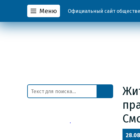
Меню
Официальный сайт обществен
Жи
пр
См
28.08