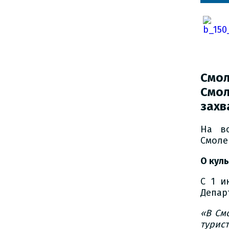
Смо
Смо
захв
На во
Смоле
О куль
С 1 и
Депар
«
В См
турис