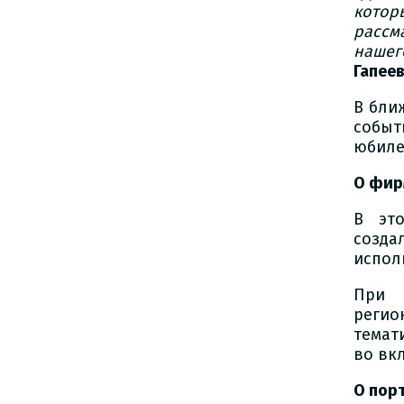
котор
рассм
нашег
Гапеев
В бли
собы
юбиле
О фир
В это
созда
испол
При 
реги
темат
во вк
О пор