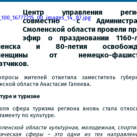
Центр управления реги
совместно с Администра
Смоленской области провели п
эфир о праздновании 1160-л
ленска и 80-летия освобожд
ленщины от немецко-фашист
атчиков.
просы жителей ответила заместитель губер
нской области Анастасия Гапеева.
туре и туризме
юля сфера туризма региона вновь стала относ
таменту по культуре.
оленской области культурная, молодежная, спорти
тическая сферы – это одни из тех направлен