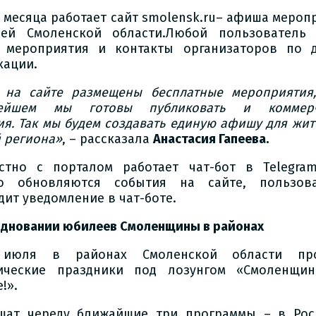
 месяца работает сайт smolensk.ru– афиша мероп
ей Смоленской области.Любой пользователь
 мероприятия и контакты организаторов по 
кации.
 на сайте размещены бесплатные мероприятия
нейшем мы готовы публиковать и коммерч
ия.
Так мы будем создавать единую афишу для жит
й региона»
, – рассказала
Анастасия Гапеева.
стно с порталом работает чат-бот в Telegra
о обновляются события на сайте, пользова
дит уведомление в чат-боте.
здновании юбилеев Смоленщины в районах
июля в районах Смоленской области про
ические праздники под лозунгом «Смоленщи
!».
шат череду ближайшие три программы – в Рос