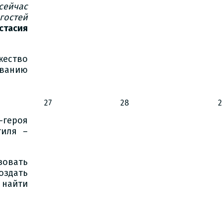
сейчас
гостей
стасия
жество
ванию
27
28
-героя
тиля –
овать
здать
 найти