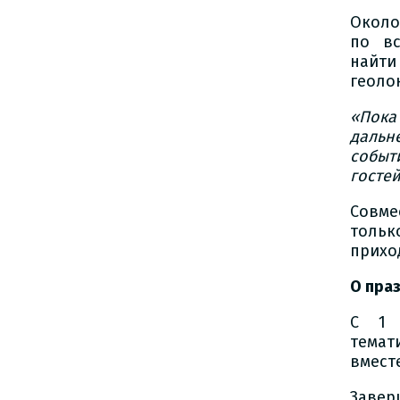
Около
по вс
найти
геоло
«
Пока
даль
событ
госте
Совме
тольк
прихо
О пра
С 1 
темат
вместе
Завер