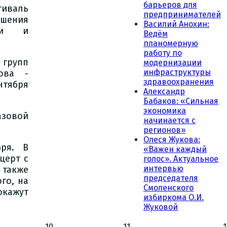
барьеров для
тиваль
предпринимателей
ршения
Василий Анохин:
ии и
Ведём
планомерную
работу по
 групп
модернизации
инфраструктуры
ова -
здравоохранения
тября
Александр
Бабаков: «Сильная
экономика
азовой
начинается с
регионов»
Олеся Жукова:
бря. В
«Важен каждый
церт с
голос». Актуальное
интервью
 также
председателя
го, на
Смоленского
окажут
избиркома О.И.
Жуковой
10
11
1