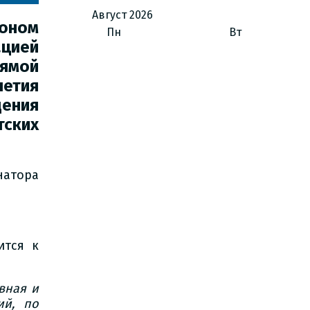
Август
2026
оном
Пн
Вт
цией
рямой
етия
ения
ских
натора
ится к
вная и
ий, по