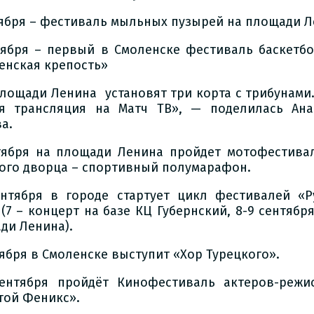
тября – фестиваль мыльных пузырей на площади Л
тября – первый в Смоленске фестиваль баскетбо
енская крепость»
площади Ленина установят три корта с трибунами.
я трансляция на Матч ТВ», — поделилась Ана
а.
тября на площади Ленина пройдет мотофестивал
ого дворца – спортивный полумарафон.
ентября в городе стартует цикл фестивалей «Р
 (7 – концерт на базе КЦ Губернский, 8-9 сентябр
ди Ленина).
тября в Смоленске выступит «Хор Турецкого».
сентября пройдёт Кинофестиваль актеров-режи
той Феникс».