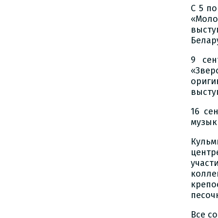
С 5 п
«Моло
выст
Белар
9 сен
«Зве
ориги
высту
16 се
музык
Кульм
центр
участ
колле
крепо
песоч
Все с