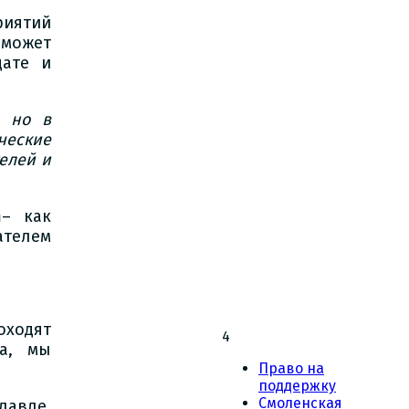
риятий
 может
дате и
, но в
еские
елей и
m– как
телем
ходят
4
на, мы
Право на
поддержку
Смоленская
лавле,