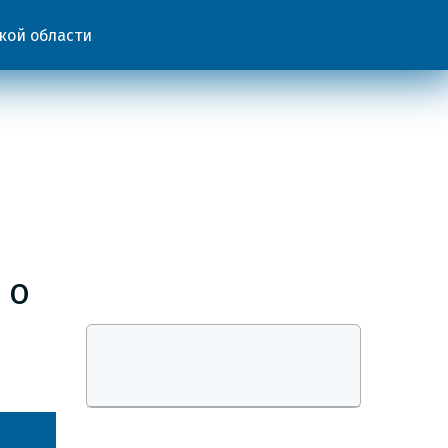
кой области
 о