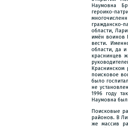
Наумовна Бр
героико-пат
многочисленн
гражданско-
области, Лар
имён воинов 
вести. Имен
области, да и
краснинцев ж
руководителе
Краснинском 
поисковое вои
было госпитал
не установле
1996 году та
Наумовна была
Поисковые ра
районов. В Л
же массив р