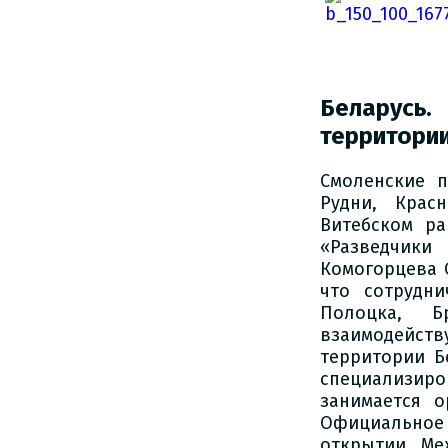
Беларусь.
территории
Смоленские п
Рудни, Крас
Витебском р
«Разведчики
Комогорцева 
что сотрудн
Полоцка, Б
взаимодейств
территории Б
специализир
занимается 
Официальное 
открытии Ме