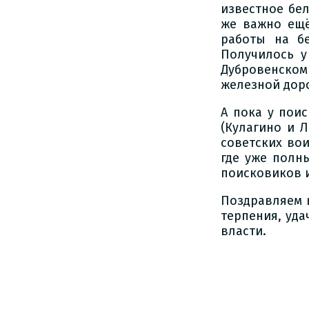
известное бел
же важно ещё
работы на бе
Получилось у
Дубровенском
железной доро
А пока у пои
(Кулагино и Л
советских во
где уже полн
поисковиков и
Поздравляем 
терпения, уда
власти.