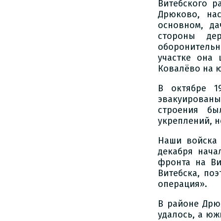
Витебского р
Дрюково, на
основном, д
стороны де
оборонительн
участке она
Ковалёво на ю
В октябре 1
эвакуированы
строения бы
укреплений, 
Наши войска 
декабря нача
фронта на Ви
Витебска, по
операция».
В районе Дрю
удалось, а юж