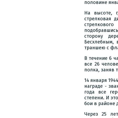
половине янва
На высоте, г
стрелковая д
стрелкового
подобравшись
сторону дер
Бесхлебным, 
траншею с фла
В течение 6 ч
все 26 челов
полка, заняв 
14 января 194
награде - зва
года все ге
степени. И эт
бои в районе
Через 25 ле