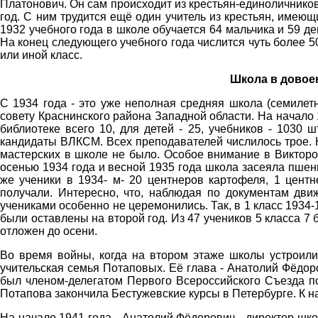
Платонович. Он сам происходит из крестьян-единоличников
год. С ним трудится ещё один учитель из крестьян, имеющ
1932 учебного года в школе обучается 64 мальчика и 59 дев
На конец следующего учебного года числится чуть более 50
или иной класс.
Школа в довое
С 1934 года - это уже неполная средняя школа (семилет
совету Краснинского района Западной области. На начало 
библиотеке всего 10, для детей - 25, учебников - 1030 
кандидаты ВЛКСМ. Всех преподавателей числилось трое. К
мастерских в школе не было. Особое внимание в Викторов
осенью 1934 года и весной 1935 года школа засеяла пшениц
же ученики в 1934- м- 20 центнеров картофеля, 1 центн
получали. Интересно, что, наблюдая по документам дви
учениками особенно не церемонились. Так, в 1 класс 1934-
были оставлены на второй год. Из 47 учеников 5 класса 7 
отложен до осени.
Во время войны, когда на втором этаже школы устроили
учительская семья Потаповых. Её глава - Анатолий Фёдор
был членом-делегатом Первого Всероссийского Съезда по
Потапова закончила Бестужевские курсы в Петербурге. К 
На начало 1941 года - Анатолий Фёдорович - директор шко