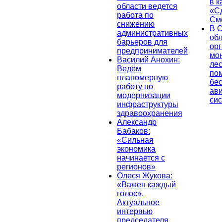
в к
области ведется
«С
работа по
См
снижению
В 
административных
об
барьеров для
ор
предпринимателей
мо
Василий Анохин:
лес
Ведём
по
планомерную
бе
работу по
ав
модернизации
си
инфраструктуры
здравоохранения
Александр
Бабаков:
«Сильная
экономика
начинается с
регионов»
Олеся Жукова:
«Важен каждый
голос».
Актуальное
интервью
председателя