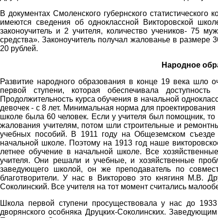
В документах Смоленского губернского статистического к
имеются сведения об одноклассной Викторовской школе
законоучитель и 2 учителя, количество учеников- 75 му
средства». Законоучитель получал жалованье в размере 30 
20 рублей.
Народное обра
Развитие народного образования в конце 19 века шло о
первой ступени, которая обеспечивала доступность 
Продолжительность курса обучения в начальной одноклассн
девочек - с 8 лет. Минимальная норма для проектирования 
школе была 60 человек. Если у учителя был помощник, то
жалования учителям, потом шли строительные и ремонтн
учебных пособий. В 1911 году на Общеземском съезде
начальной школе. Поэтому на 1913 год наше викторовско
летнее обучение в начальной школе. Все хозяйственны
учителя. Они решали и учебные, и хозяйственные про
заведующего школой, он же преподаватель по совмест
благотворители. У нас в Викторово это княгиня М.В. Др
Соколинский. Все учителя на тот момент считались малоо
Школа первой ступени просуществовала у нас до 1933 
дворянского особняка Друцких-Соколинских. Заведующим