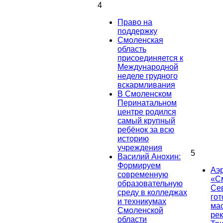
4
Право на
поддержку
Смоленская
область
присоединяется к
Международной
неделе грудного
вскармливания
В Смоленском
Перинатальном
центре родился
самый крупный
ребёнок за всю
историю
учреждения
5
Василий Анохин:
Формируем
Аэ
современную
«С
образовательную
Се
среду в колледжах
гот
и техникумах
ма
Смоленской
ре
области