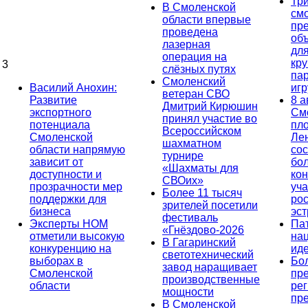
Тр
В Смоленской
см
области впервые
пр
проведена
об
лазерная
дл
операция на
кр
3
слёзных путях
па
Смоленский
Василий Анохин:
иг
ветеран СВО
Развитие
8 а
Дмитрий Кирюшин
экспортного
См
принял участие во
потенциала
пл
Всероссийском
Смоленской
Ле
шахматном
области напрямую
сос
турнире
зависит от
бо
«Шахматы для
доступности и
кон
СВОих»
прозрачности мер
уча
Более 11 тысяч
поддержки для
ро
зрителей посетили
бизнеса
эс
фестиваль
Эксперты НОМ
Па
«Гнёздово-2026
отметили высокую
на
В Гагаринский
конкуренцию на
ид
светотехнический
выборах в
Бо
завод наращивает
Смоленской
пр
производственные
области
ре
мощности
пр
В Смоленской