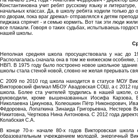
Константиновна учит ребят русскому языку и литературе
начальных классах. Да, в школу ребята ходили только до 
по дворам, пока враг дремал- отправлялся к детям преподав
пиджака спрячет - и семью кормить. Вот так эти люди жили
все плакали. Говоря о таких судьбах, испытываешь гордост
нашей школы.
Ср
Неполная средняя школа просуществовала у нас до 19
Располагалась сначала она в том же княжеском особняке, 
НВП. В 1975 году было построено новое школьное здание,
школы стала стеной новой, словно не желая прерывать свя
С 2009 по 2010 год школа находится в статусе МОУ Вик
Викторовский филиал МБОУ Авадовская СОШ, а с 2012 год
школа. Более ста учителей трудились в нашей школе, 
руководили, кроме вышеназванных Иосифа Карзова, Б
Николаевна Цикунова, Колеошкин Пётр Никонорович, Ива
Фёдоровна, Лопаткина Зинаида Григорьевна, Нестеров В
Никитовна, Черткова Нина Антоновна. С 2012 года дирек
Колабская С.А.
В конце 70-х- начале 80-х годов Викторовская школа
образовательным учреждением молодой, энергичный Вик