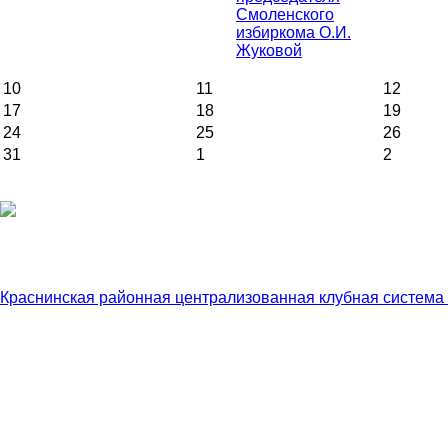
Смоленского
избиркома О.И.
Жуковой
10
11
12
17
18
19
24
25
26
31
1
2
Краснинская районная централизованная клубная система