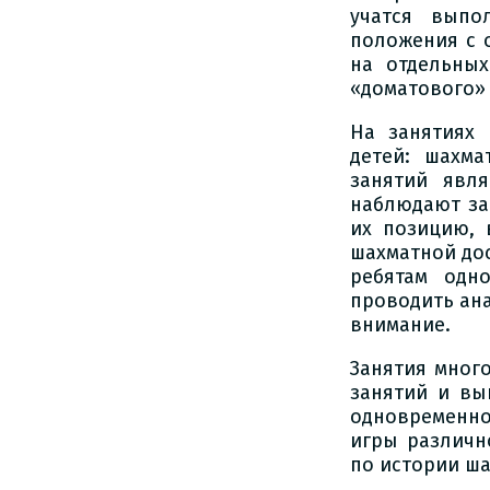
учатся выпо
положения с 
на отдельных
«доматового»
На занятиях
детей: шахм
занятий явл
наблюдают за
их позицию, 
шахматной дос
ребятам одн
проводить ана
внимание.
Занятия мног
занятий и вы
одновременно
игры различн
по истории ша