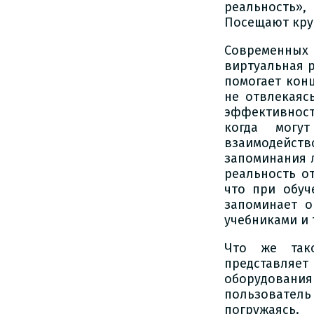
реальность»
Посещают кру
Современных
виртуальная р
помогает кон
не отвлекаяс
эффективност
когда могу
взаимодейств
запоминания 
реальность о
что при обуч
запоминает 
учебниками и 
Что же тако
представляе
оборудован
пользователь
погружаясь.