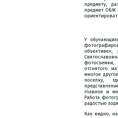
предмету, р
предмет ОБЖ 
ориентироват
У обучающих
фотографиро
объективе»,
Святославовн
фотосъемки,
отснятого м
многое другое
поселку, г
представлени
главное и ин
Работа фотог
радостью ходя
Как видно, н