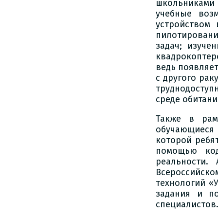
школьниками
учебные возм
устройством
пилотировани
задач; изуче
квадрокоптер
ведь появляе
с другого рак
труднодоступ
среде обитани
Также в рам
обучающиеся
которой ребя
помощью код
реальности.
Всероссийск
технологий «
задания и п
специалистов