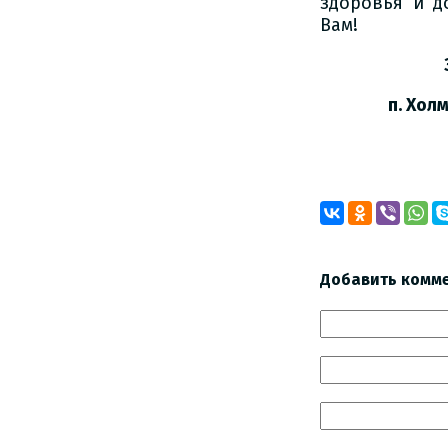
здоровья и д
Вам!
З. Тиу
п. Холм-Ж
Добавить комм