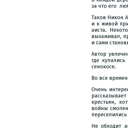
за что его лю
Таков Никон А
и к живой при
аиста. Некот
выхаживал, п
и сами стано
Автор увлече
где купались
сенокосе.
Во все времен
Очень интере
рассказывае
крестьян, ко
войны смолен
переселились 
Не обходит 