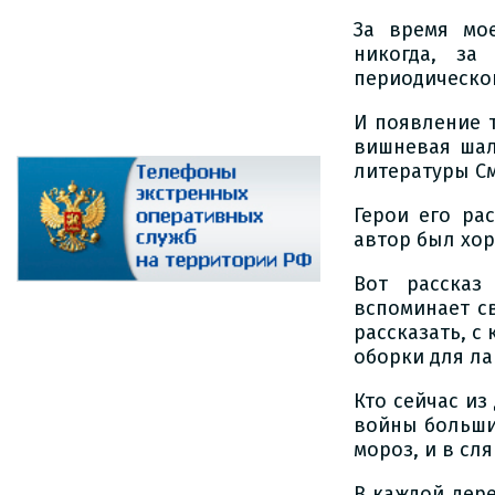
За время мо
никогда, за
периодической
И появление т
вишневая шал
литературы См
Герои его ра
автор был хор
Вот рассказ
вспоминает с
рассказать, с
оборки для ла
Кто сейчас из
войны больши
мороз, и в сл
В каждой дер