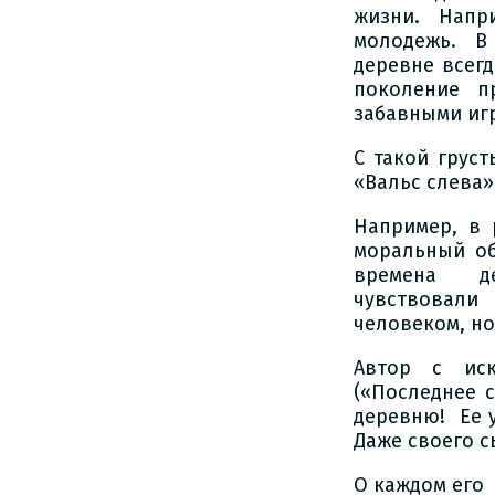
жизни. Напр
молодежь. В 
деревне всег
поколение п
забавными иг
С такой груст
«Вальс слева»
Например, в
моральный о
времена де
чувствовали
человеком, но
Автор с ис
(«Последнее 
деревню! Ее 
Даже своего 
О каждом его 