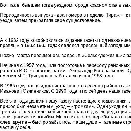
Вот так в бывшем тогда уездном городе красном стала выхо
Периодичность выпуска - два номера в неделю. Тираж – пя
уезда, затем прекратила своё существование.
А в 1932 году возобновилось издание газеты под названи
правды» в 1932-1933 годах являлся присланный западным 
Позже газета переименовывалась в «Сельскую жизнь» а за
Начиная с 1957 года, шла подготовка к переходу районных 
работал И.С. Черняков, затем - Александр Кондратьевич Ку
сменил М.П. Трясунов и работал до июня 1968 года.
В 1965 году после административного деления района газ
Иванович Овчинников. С 1990 года и по сей день наша газе
Все эти годы делали нашу газету настоящие сподвижники, 
приход был незаметным, уход – «громким». Одни уходили «
третьих, с романтической искрой, гнала в другие редакции 
- они трагически погибли. Много их все же перебывала в на
след, другие – быстро забылись. Наши души – газетные ст
частичку себя.