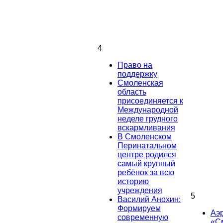
4
Право на
поддержку
Смоленская
область
присоединяется к
Международной
неделе грудного
вскармливания
В Смоленском
Перинатальном
центре родился
самый крупный
ребёнок за всю
историю
учреждения
5
Василий Анохин:
Формируем
Аэ
современную
«С