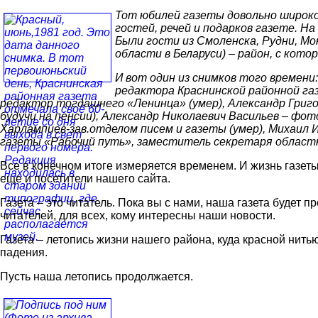
Тот юбилей газеты довольно широко
гостей, речей и подарков газете. Н
Были гости из Смоленска, Рудни, М
области в Беларуси) – район, с кот
И вот один из снимков того времени
редактора Краснинской районной газ
редактор тогдашнего «Ленинца» (умер), Александр Григо
будучи на пенсии), Александр Николаевич Васильев – фо
Харлампиев-зав.отделом писем и газеты (умер), Михаил 
газеты «Рабочий путь», заместитель секретаря областн
Все в конечном итоге измеряется временем. И жизнь газет
еще и посетители нашего сайта.
Газета – это читатель. Пока вы с нами, наша газета будет
читателей, для всех, кому интересны наши новости.
Газета – летопись жизни нашего района, куда красной нитью
падения.
Пусть наша летопись продолжается.