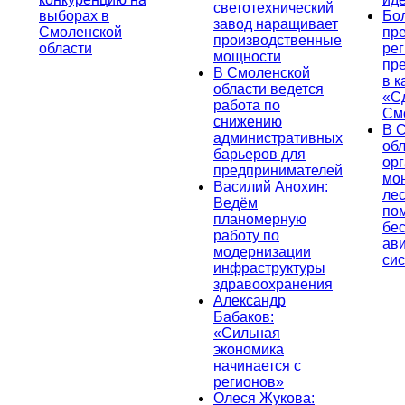
светотехнический
выборах в
Бо
завод наращивает
Смоленской
пр
производственные
области
ре
мощности
пр
В Смоленской
в к
области ведется
«С
работа по
См
снижению
В 
административных
об
барьеров для
ор
предпринимателей
мо
Василий Анохин:
лес
Ведём
по
планомерную
бе
работу по
ав
модернизации
си
инфраструктуры
здравоохранения
Александр
Бабаков:
«Сильная
экономика
начинается с
регионов»
Олеся Жукова: