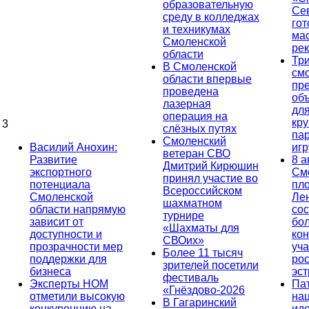
образовательную
Се
среду в колледжах
гот
и техникумах
ма
Смоленской
ре
области
Тр
В Смоленской
см
области впервые
пр
проведена
об
лазерная
дл
операция на
кр
3
слёзных путях
па
Смоленский
Василий Анохин:
иг
ветеран СВО
Развитие
8 а
Дмитрий Кирюшин
экспортного
См
принял участие во
потенциала
пл
Всероссийском
Смоленской
Ле
шахматном
области напрямую
сос
турнире
зависит от
бо
«Шахматы для
доступности и
кон
СВОих»
прозрачности мер
уча
Более 11 тысяч
поддержки для
ро
зрителей посетили
бизнеса
эс
фестиваль
Эксперты НОМ
Па
«Гнёздово-2026
отметили высокую
на
В Гагаринский
конкуренцию на
ид